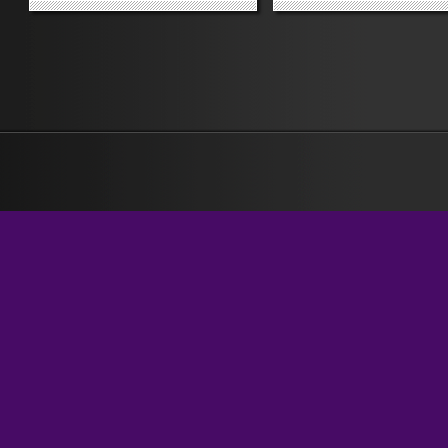
lattiginoso e grigiastro in quel
solo obiettivo di vedere ci
suo modo compatto. È difficile
non vedrei se andassi di fre
rimanere in piedi, ben eretti, e
Sentire i miei movimenti e il
conservare la solita espressione
senso come se da ogni pa
sorridente a beneficio...
dovesse derivare la confe
»
»
della mia...