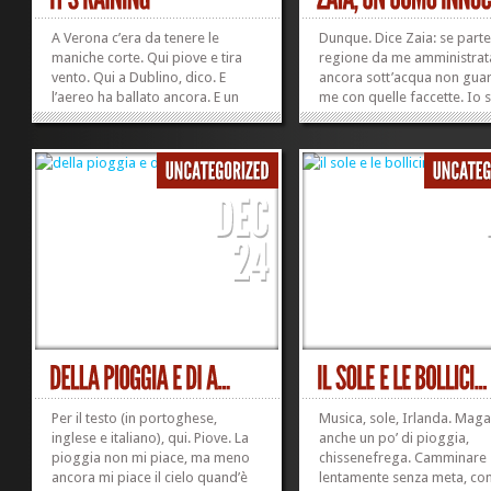
A Verona c’era da tenere le
Dunque. Dice Zaia: se parte
maniche corte. Qui piove e tira
regione da me amministrat
vento. Qui a Dublino, dico. E
ancora sott’acqua non gua
l’aereo ha ballato ancora. E un
me con quelle faccette. Io
gruppone ha applaudito
bravo, faccio tutto ammodi
all’atterraggio. E le hostess della
Non c’entro. La colpa è: a) d
Ryanair non sono dei fiorellini di
perfida burocrazia che mor
simpatia. Se ne inventano ogni
la nostra efficienza; b) dell
volta una nuova. La...
pioggia, e b) del terreno...
»
»
Per il testo (in portoghese,
Musica, sole, Irlanda. Maga
inglese e italiano), qui. Piove. La
anche un po’ di pioggia,
pioggia non mi piace, ma meno
chissenefrega. Camminare
ancora mi piace il cielo quand’è
lentamente senza meta, con 