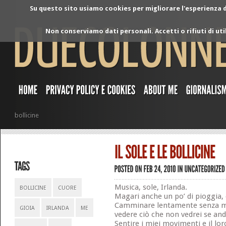
Su questo sito usiamo cookies per migliorare l'esperienza di
Non conserviamo dati personali. Accetti o rifiuti di ut
bollicine
Musica, sole, Irlanda.
BOLLICINE
CUORE
Magari anche un po’ di pioggia,
Camminare lentamente senza met
GIOIA
IRLANDA
ME
vedere ciò che non vedrei se anda
Sentire i miei movimenti e il lo