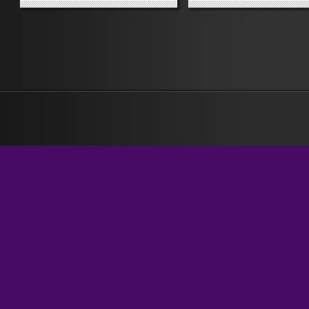
ovvio) dicesse che nel governo ci
rivelato per ciò che
sono troppi ministri squadristi e
effettivamente era: un’azio
nani? Update. Brunetta dice che
intenzionale il cui effetto è
si scusa con i bravi poliziotti con
gran potere alla polizia e t
la pancia. A nome del triviale...
a un cittadino normale la...
»
»