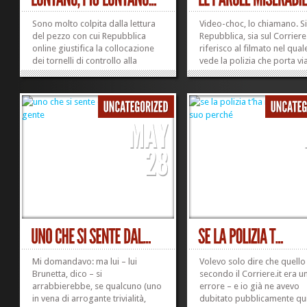
Sono molto colpita dalla lettura
Video-choc, lo chiamano. S
del pezzo con cui Repubblica
Repubblica, sia sul Corriere
online giustifica la collocazione
riferisco al filmato nel quale
dei tornelli di controllo alla
vede la polizia che porta vi
biblioteca bolognese della
bambino di dieci anni dalla
facoltà di Lettere con
scuola, acchiappandolo pe
l’argomento che quello è un
braccia e gambe, incurante
modo per tenerla aperta fino a
sue proteste e delle sue url
mezzanotte: appiattimento totale
terrorizzate. È polemica sul
sulle...
video-choc,...
»
»
Mi domandavo: ma lui – lui
Volevo solo dire che quello
Brunetta, dico – si
secondo il Corriere.it era u
arrabbierebbe, se qualcuno (uno
errore – e io già ne avevo
in vena di arrogante trivialità,
dubitato pubblicamente qui 