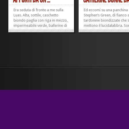
Era seduta di fronte a me sulla
Ed eccomi su una panchina 
Luas. Alta, sottile, caschetto
Stephen’s Green, di fianco 
biondo paglia con riga in mezzo,
tardonine biondizzate che s
impermeabile verde, ballerine di
mettono il lucidalabbra. S
vernice senza scarpe, occhiali di
appena uscita dal primo de
Donna Karan, sacchettini di
giorni di seminari di scrittu
Brown Thomas. Vecchia. Quando
creativa con Catherine Dun
ha chiuso l’ombrellino, ognuna
all’Irish Writers’ Centre. C’è
delle pieghe si è accavallata...
un momento in...
»
»