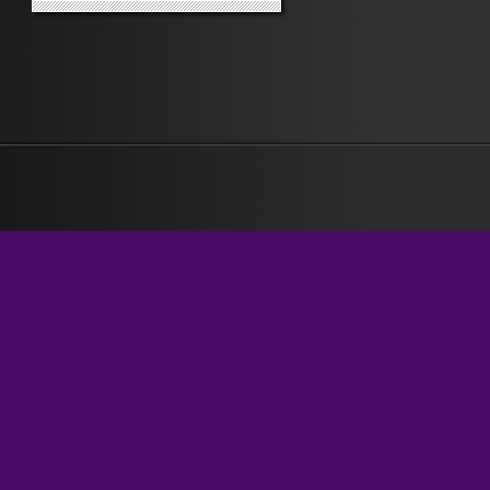
gallerietta di immagini – poche –
su Corriere.it. Sarah-Jessica
Parker, cioè Carrie, era in un
delizioso abitino verde-alga-
poco-ossigenata di uno...
»
»