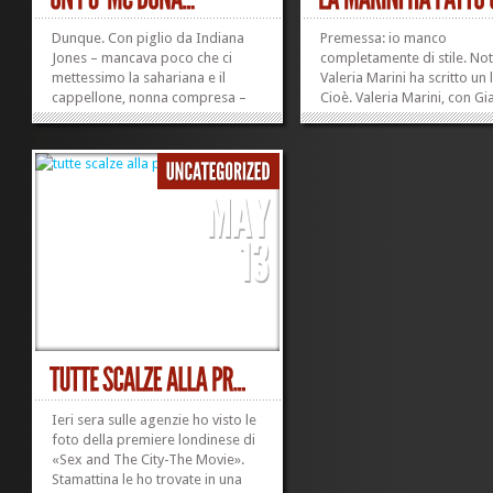
Dunque. Con piglio da Indiana
Premessa: io manco
Jones – mancava poco che ci
completamente di stile. Not
mettessimo la sahariana e il
Valeria Marini ha scritto un 
cappellone, nonna compresa –
Cioè. Valeria Marini, con Gi
oggi ho portato tutti a pranzo in
Lo Vetro (giornalista che l
un posto che mio figlio ha
all’Unità), ha scritto un libro.
definito così (lo giuro, dovesse
libro si intitola “Lezioni int
annientarmi un improvviso
viene venduto insieme a un
perfido zott): «Allora. È originale,
inserto chiuso e...
è un...
»
»
Ieri sera sulle agenzie ho visto le
foto della premiere londinese di
«Sex and The City-The Movie».
Stamattina le ho trovate in una