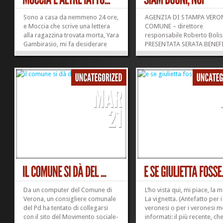
Sono a casa da nemmeno 24 ore,
AGENZIA DI STAMPA VERO
e Moccia che scrive una lettera
COMUNE – direttore
alla ragazzina trovata morta, Yara
responsabile Roberto Bolis
Gambirasio, mi fa desiderare
PRESENTATA SERATA BENEF
l’espatrio semi-permanente.
OCCASIONE DEL 10°
Spero di trovarne online, domani,
ANNIVERSARIO CARTIER V
il testo integrale. Mi interessa
Si terrà sabato 19 giugno, 
vedere a qual segno riesca a
Palazzo della Ragione, la se
spingersi l’essere. E poi le...
scopo benefico organizzat
»
»
Cartier per festeggiare il
decimo...
Da un computer del Comune di
L’ho vista qui, mi piace, la m
Verona, un consigliere comunale
La vignetta. (Antefatto per 
del Pd ha tentato di collegarsi
veronesi o per i veronesi 
con il sito del Movimento sociale-
informati: il più recente, che