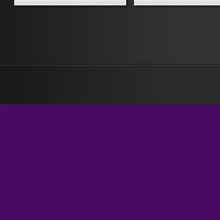
Fiamma tricolore, per andare a
sappia, pestaggio verones
leggere ciò che su quel sito aveva
avvenuto a danno di una r
scritto l’unico candidato
che non aveva gradito i cor
all’incarico di difensore civico, un
nazisti – e i cori abituali del 
avvocato ben radicato...
dell’Hellas...
»
»