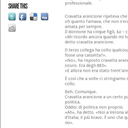
professionale.
Cravatta arancione ripeteva ch
oh quanto l’amava, che non s’era
amata per sempre.
Il donnone ha cinque figli, lui – 
«Mi ricordo ancora quando mi ha
detto cravatta arancione.
Il terzo collega ha colto qualcos
fosse una cassetta?».
«No», ha risposto cravatta aran
sicuro. Era degli 883».
«E allora non era stato trent’ann
È così che a volte ci stringiamo 
collo.
Beh. Comunque.
Cravatta arancione a un certo pu
politica.
Oddio: di politica non proprio.
«Ah», ha detto. «Noi a Verona a
d’Italia; il più bravo. È uno che q
no».