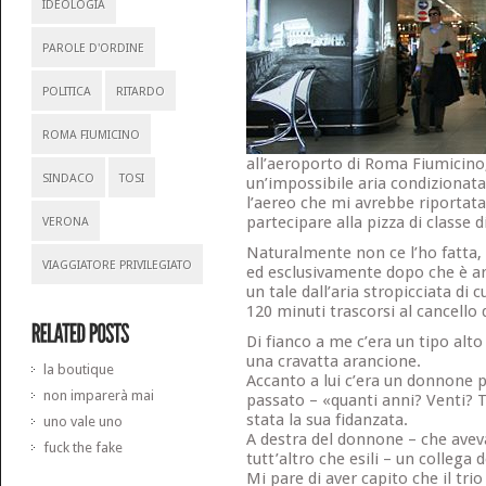
IDEOLOGIA
PAROLE D'ORDINE
POLITICA
RITARDO
ROMA FIUMICINO
all’aeroporto di Roma Fiumicino,
SINDACO
TOSI
un’impossibile aria condizionata
l’aereo che mi avrebbe riportat
partecipare alla pizza di classe d
VERONA
Naturalmente non ce l’ho fatta, 
VIAGGIATORE PRIVILEGIATO
ed esclusivamente dopo che è arr
un tale dall’aria stropicciata di 
120 minuti trascorsi al cancello 
Di fianco a me c’era un tipo alto 
una cravatta arancione.
la boutique
Accanto a lui c’era un donnone p
non imparerà mai
passato – «quanti anni? Venti? Tr
stata la sua fidanzata.
uno vale uno
A destra del donnone – che aveva 
fuck the fake
tutt’altro che esili – un collega d
Mi pare di aver capito che il tri