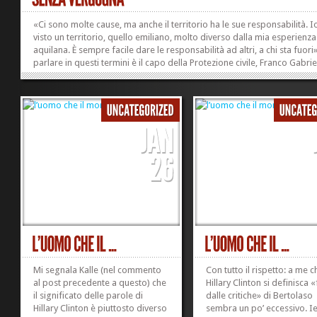
«Ci sono molte cause, ma anche il territorio ha le sue responsabilità. I
visto un territorio, quello emiliano, molto diverso dalla mia esperienza
aquilana. È sempre facile dare le responsabilità ad altri, a chi sta fuori»
parlare in questi termini è il capo della Protezione civile, Franco Gabriel
intervistato da Radio Capital rispondendo così al sindaco dell’Aquila,
Massimo Cialente che lamenta il fatto che sulla ricostruzione nella città
colpita dal sisma sia ancora tutto fermo. «C’è in alcune comunità un
attivismo, una voglia di fare, che sono insiti. La differenza, storicament
Italia – ha...
Mi segnala Kalle (nel commento
Con tutto il rispetto: a me c
al post precedente a questo) che
Hillary Clinton si definisca «
il significato delle parole di
dalle critiche» di Bertolaso
Hillary Clinton è piuttosto diverso
sembra un po’ eccessivo. Ie