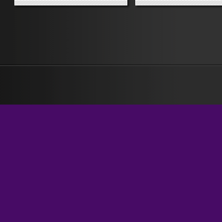
da quello con cui le agenzie
fatto il diavolo a quattro e l
italiane hanno tradotto le sue
steso al suolo dicendo che l
affermazioni. Ecco, da qui, le
un «monday morning
parole di Hillary (che d’altra parte
quarterback», ovvero un
già Kalle aveva...
giocatore di baseball che il
»
»
giorno...