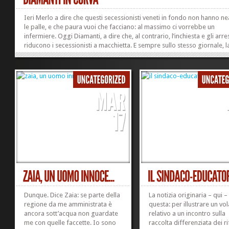
Ieri Merlo a dire che questi secessionisti veneti in fondo non hanno n
le palle, e che paura vuoi che facciano: al massimo ci vorrebbe un
infermiere. Oggi Diamanti, a dire che, al contrario, l’inchiesta e gli arres
riducono i secessionisti a macchietta. E sempre sullo stesso giornale, l
Repubblica, che si accredita come il giornale della – per dire – sinistra. 
dovere istituzionale Anche se i magistrati li avessero ridotti a macchiet
come dice Diamanti, o al contrario li avrebbero presi troppo sul seri
dice Merlo, resta il fatto che i magistrati hanno il dovere istituzionale d
proteggere un ordinamento...
Dunque. Dice Zaia: se parte della
La notizia originaria – qui –
regione da me amministrata è
questa: per illustrare un vo
ancora sott’acqua non guardate
relativo a un incontro sulla
me con quelle faccette. Io sono
raccolta differenziata dei rifi