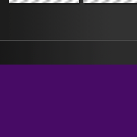
bravo, faccio tutto ammodino.
Comune di Spresiano, nel
Non c’entro. La colpa è: a) della
trevigiano, ha utilizzato la
perfida burocrazia che mortifica
sagoma della Calabria per
la nostra efficienza; b) della
raffigurare un rifiuto getta
pioggia, e b) del terreno...
cestino. La replica del...
»
»