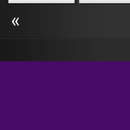
parla al Vinitaly) e sfigati-sfigati.
Una magnifica occasione per
creare disordini sociali, scazzi,
scontri, e poi dire «Visto? Questi
negri qui non...
»
»