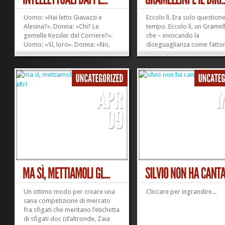
Uomo: «Hai letto Giavazzi e
Eccolo lì. Era solo questione
Alesina?». Donna: «Chi? Le
tempo. Eccolo lì, un Gramell
gemelle Kessler del Corriere?».
che – invocando la
Uomo: «Sì, loro». Donna: «No,
diseguaglianza come fattor
non ho letto. Avrei dovuto?».
frizione vitale – ci spiega c
Uomo: «No, no. Son due pagine,
realizzare una democrazia
e alla fine dicono tipo: “caro
compiuta occorre avere il
presidente del Consiglio,
coraggio di rimettere in
inserisca nella legge sulle...
discussione il diritto di vot
»
»
posso guidare un...
Un ottimo modo per creare una
Cliccare per ingrandire...
sana competizione di mercato
fra sfigati che meritano l’etichetta
di sfigati doc (d’altronde, Zaia