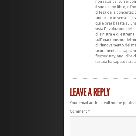
non retorica, vorrei con
il suo ultimo libro, e l
difesa della concertazi
sindacato in senso astra
qui e ora) basata su un
vista l’involuzione del 
di sinistra e di estrem
sull’anacronismo del m
di rinnovamento del me
sicuramente lei saprà vi
flexsecurity, vuol dire c
testata ha saputo ritrat
Your email address will not be publish
Comment
*