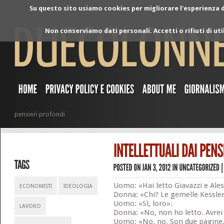
Su questo sito usiamo cookies per migliorare l'esperienza di
Non conserviamo dati personali. Accetti o rifiuti di ut
pensieri profondi
Uomo: «Hai letto Giavazzi e Ales
ECONOMISTI
IDEOLOGIA
Donna: «Chi? Le gemelle Kessler
Uomo: «Sì, loro».
LAVORO
Donna: «No, non ho letto. Avrei
Uomo: «No, no. Son due pagine, e