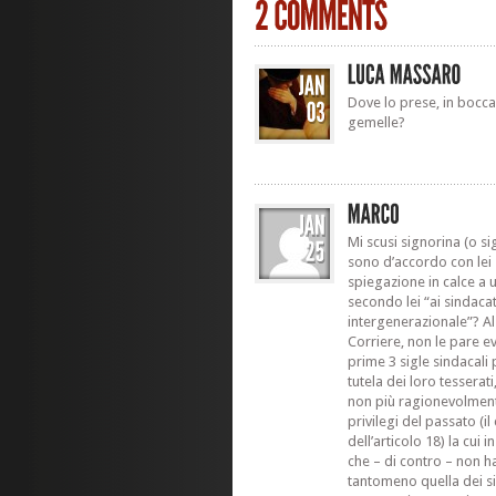
Dove lo prese, in bocca 
gemelle?
Mi scusi signorina (o 
sono d’accordo con lei s
spiegazione in calce a
secondo lei “ai sindacat
intergenerazionale”? Al
Corriere, non le pare e
prime 3 sigle sindacali
tutela dei loro tessera
non più ragionevolment
privilegi del passato (il
dell’articolo 18) la cui i
che – di contro – non h
tantomeno quella dei s