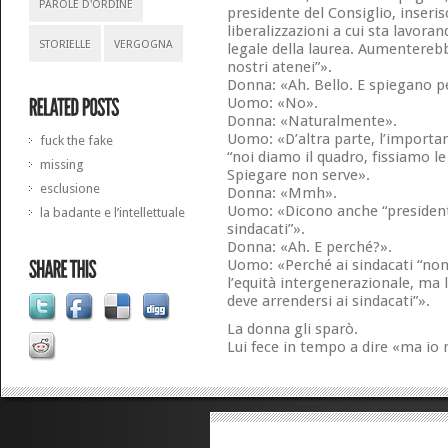
PAROLE D'ORDINE
presidente del Consiglio, inseris
liberalizzazioni a cui sta lavoran
STORIELLE
VERGOGNA
legale della laurea. Aumentereb
nostri atenei”».
Donna: «Ah. Bello. E spiegano p
Uomo: «No».
Donna: «Naturalmente».
Uomo: «D’altra parte, l’importan
fuck the fake
“noi diamo il quadro, fissiamo le
missing
Spiegare non serve».
esclusione
Donna: «Mmh».
Uomo: «Dicono anche “presidente
la badante e l’intellettuale
sindacati”».
Donna: «Ah. E perché?».
Uomo: «Perché ai sindacati “non
l’equità intergenerazionale, ma 
deve arrendersi ai sindacati”».
La donna gli sparò.
Lui fece in tempo a dire «ma io