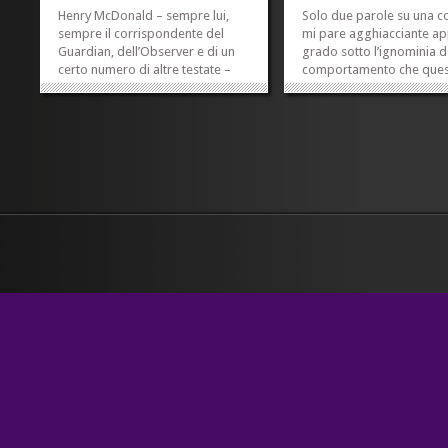
Henry McDonald – sempre lui,
Solo due parole su una c
sempre il corrispondente del
mi pare agghiacciante a
Guardian, dell’Observer e di un
grado sotto l’ignominia d
certo numero di altre testate –
comportamento che que
raccontava che, camminando per
e i suoi scherani tennero 
la strada, ha trovato uno di quei
Eluana, la ragazza che sì,
fogli che in fondo hanno quella
diamine, per quanto era v
specie di frange mezze
poteva perfino essere inc
pretagliate su cui viene scritto...
Ieri Berlusconi ha invitato 
»
»