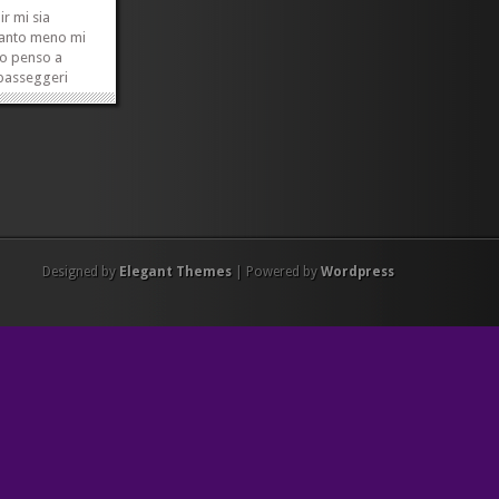
ir mi sia
 tanto meno mi
do penso a
 passeggeri
li se si hanno
 per esempio,
va a trovare i
 uscite dei
dando...
»
»
Designed by
Elegant Themes
| Powered by
Wordpress