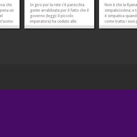
osa che
In giro per la rete c’è parecchia
Non è che la Ryana
ppena un
gente arrabbiata per il fatto che il
simpaticissima; e
el
governo (leggi: il piccolo
è simpatica quan
st’uomo
imperatore) ha ceduto alle
come tratta i suoi
per
richieste (leggi: ai ricatti) della
(maniere accettabi
 e che
Lega, che minacciando la crisi ha
vent’anni, ma non,
itale
ottenuto che per il referendum
se si è vecchi e si 
inta.
sulla legge elettorale si vada a
figli all’estero). Le
gli...
votare in un giorno diverso...
leghisti mi stanno 
»
»
»
»