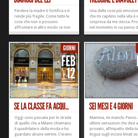
Perdere la madre ti fortifica e ti
Una delle cose più emozion
rende più fragile. Come tutte le
che mi capitino nella vita è
cose che non si possono
sorpresa da me stessa. Pro
affrontare in altro modo se non
nel momento in cui penso d
con la capacità di adattamento, il
essermi diventata prevedibi
venir meno di un ancoraggio così
ecco che compare un diavo
solido nel passato ti costringe a
nuovo. Spesso – quasi di r
prendere atto che ce la stai
– è un diavoletto che mi
facendo lo stesso. Non è una
sorprende per il suo corag
grande...
Ieri sera,...
»
»
Oggi sono passata per le strade
Mamma, mi manchi. Penso a
di quello che a Milano chiamano
ultime sensazioni che devi 
il quadrilatero della moda e ho
provato, all’impatto della t
guardato alcune vetrine. C’erano
lingua sugli incisivi limati su