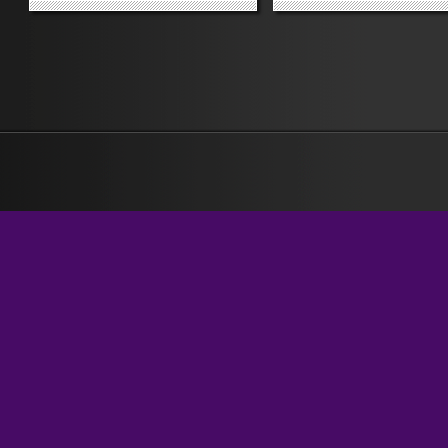
scarpe da uomo che costavano
posava il ponte che non ti
1.600 euro. Erano scarpe
lasciavano mettere. Alle ult
grossolane, di quelle che
impressioni rimaste sulla t
immagini facciano molto male ai
pelle e sulle tue mani, e pi
piedi. Rigide. Decorate da grandi
perché non erano quelle de
fibbie di...
mia...
»
»