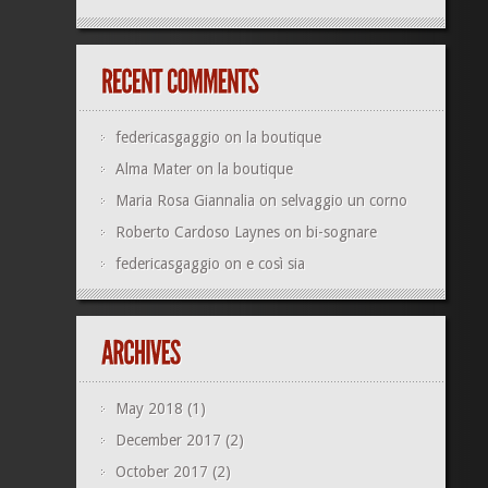
federicasgaggio
on
la boutique
Alma Mater
on
la boutique
Maria Rosa Giannalia
on
selvaggio un corno
Roberto Cardoso Laynes
on
bi-sognare
federicasgaggio
on
e così sia
May 2018
(1)
December 2017
(2)
October 2017
(2)