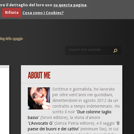
re il dettaglio del loro uso
su questa pagina
.
Rifiuta
Cosa sono i Cookies?
Scrittrice e giornalista, ho lavorato
per oltre vent'anni nei quotidiani,
dimettendomi in agosto 2012 da un
contratto a tempo indeterminato. Ho
scritto il noir
'Due colonne taglio
basso'
(Sironi editore), la storia d'amore
'L'Avvocato G'
(Senza Patria editore), e il saggio
'Il
paese dei buoni e dei cattivi'
(minimum fax), in cui