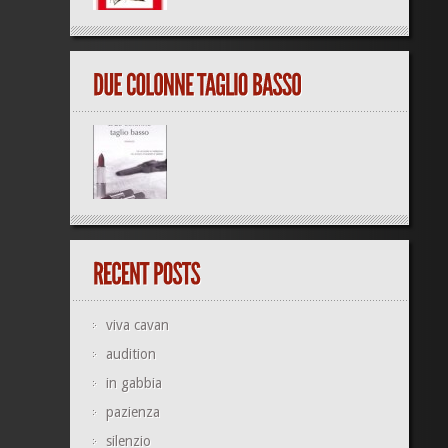
viva cavan
audition
in gabbia
pazienza
silenzio