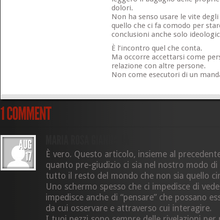
dolori.
Non ha senso usare le vite degli 
quello che ci fa comodo per star
conclusioni anche solo ideologi
È l’incontro quel che conta.
Ma occorre accettarsi come per
relazione con altre persone.
Non come esecutori di un mand
È vero. Questo articolo, insieme al precedent
quanto pre-giudizio ci sia nel nostro modo di v
tutto il resto del mondo che non sia quello cir
Uno schermo spesso che ci impedisce di vedere
impedisce anche di “pensare” che possano ess
da cui osservare e attraverso cui interagire.
I tuoi pezzi sono sempre delle rivelazioni per