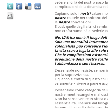
vedere al di là del nostro naso l
complicazioni della dinamica rel
Capiamo solo i
nostri
valzer mo
nostre
cautele nei confronti del
le
nostre
convenzioni.
E così, quelle degli altri ci semb
non ci sforziamo né di vederle n
No. L’Africa non è il luogo dell
Solo una mentalità intimament
colonialista può concepire l’id
la vita scorra legata alle sole
Che le complicazioni esistenzia
produzione della nostra scell
l’abbondanza e con l’eccesso
.
L’essenziale non esiste, se non 
per la sopravvivenza.
E quando si tratta di questo chi
veramente – vivere a pane e acq
L’essenziale come categoria dell
nostre menti esangui e mal oss
Non ha senso venire in Africa o 
l’essenzialità, liberarsi dal biso
leggero il bagaglio delle propri