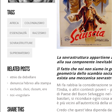
AFRICA
COLONIALISMO
ESSENZIALITÀ
RAZZISMO
SOVRASTRUTTURE
SUPREMATISMO
La sovrastruttura appartiene a
alla sua componente inevitabil
Il fatto che noi non siamo in g
geometria dello scambio socia
etnie da debellare
esista una meccanica sovrastru
denuncia l’ebreo alla stampa
Mi fa rabbia la considerazione se
excludo, clusi, clusum, ere
l’India, o altri contesti poveri 
di Paese del Buon Selvaggio nel 
noi «regolari»
basilari, si riconduce ogni cosa a
è più vicini all’autenticità della vi
Credo che quest’idea dipenda dal