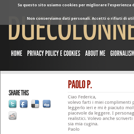
Su questo sito usiamo cookies per migliorare l'esperienza di
Non conserviamo dati personali. Accetti o rifiuti di ut
Ciao Federica,
volevo farti i miei complimenti pe
leggerlo ieri e mi è piaciuto m
piacevole da leggere. I personag
realistici. Volevo anche scrivert
sia mia cugina.
Paolo