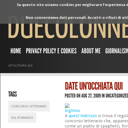
Su questo sito usiamo cookies per migliorare l'esperienza di
Non conserviamo dati personali. Accetti o rifiuti di ut
un’occhiata qui
CONCORSO LETTERARIO
A
quest’indirizzo
si trova il rego
SUL ROMANZO
concorso letterario che, appare
come un piatto di spaghetti, for