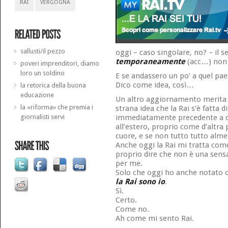
RAI
VERGOGNA
sallusti/il pezzo
oggi – caso singolare, no? – il se
temporaneamente
(acc…) non 
poveri imprenditori, diamo
loro un soldino
E se andassero un po’ a quel pa
Dico come idea, così…
la retorica della buona
educazione
Un altro aggiornamento merita a
la «riforma» che premia i
strana idea che la Rai s’è fatta d
giornalisti servi
immediatamente precedente a qu
all’estero, proprio come d’altra p
cuore, e se non tutto tutto alme
Anche oggi la Rai mi tratta come
proprio dire che non è una se
per me.
Solo che oggi ho anche notato c
la Rai sono io
.
Sì.
Certo.
Come no.
Ah come mi sento Rai.