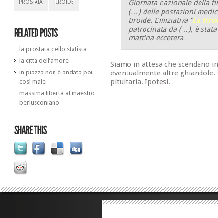
Giornata nazionale della ti
PROSTATA
TIROIDE
(…) delle postazioni medich
tiroide. L’iniziativa “
La tiro
patrocinata da (…), è stat
mattina
eccetera
la prostata dello statista
la città dell’amore
Siamo in attesa che scendano in 
in piazza non è andata poi
eventualmente altre ghiandole. C
pituitaria. Ipotesi.
così male
massima libertà al maestro
berlusconiano