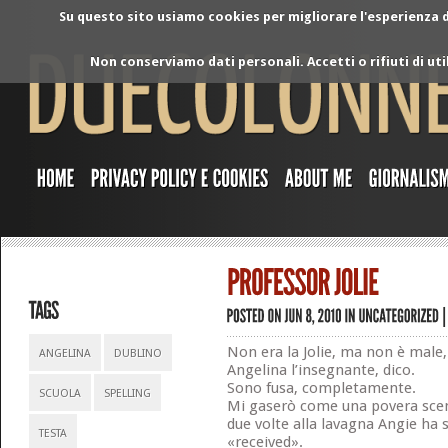
Su questo sito usiamo cookies per migliorare l'esperienza di
Non conserviamo dati personali. Accetti o rifiuti di ut
Non era la Jolie, ma non è male, 
ANGELINA
DUBLINO
Angelina l’insegnante, dico.
Sono fusa, completamente.
SCUOLA
SPELLING
Mi gaserò come una povera sce
due volte alla lavagna Angie ha 
TESTA
«received».