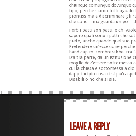
chiunque comunque dovunque q
tipo, perché siamo tutti uguali d
prontissima a discriminare gli 
che sono – ma guarda un po’ – di
Però i patti son patti; e chi vuo
sapere quali sono i patti che sot
prete, anche quando quel suo pret
Pretendere un’eccezione perché c
handicap mi sembrerebbe, tra l’
D’altra parte, da un’istituzione c
moglie dev’essere sottomessa al
cui la chiesa è sottomessa a dio
dapprincipio cosa ci si può aspe
Disabili o no che si sia.