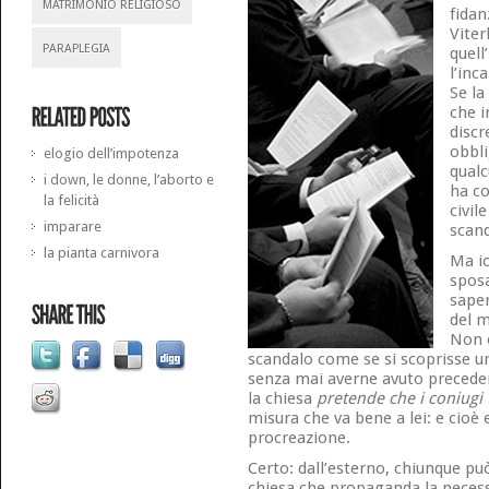
MATRIMONIO RELIGIOSO
fidan
Viter
PARAPLEGIA
quell
l’inc
Se la
che i
discr
obbli
elogio dell’impotenza
qualc
i down, le donne, l’aborto e
ha co
la felicità
civil
imparare
scand
la pianta carnivora
Ma io
sposa
saper
del m
Non è
scandalo come se si scoprisse un
senza mai averne avuto precede
la chiesa
pretende che i coniugi
misura che va bene a lei: e cioè 
procreazione.
Certo: dall’esterno, chiunque pu
chiesa che propaganda la necessit