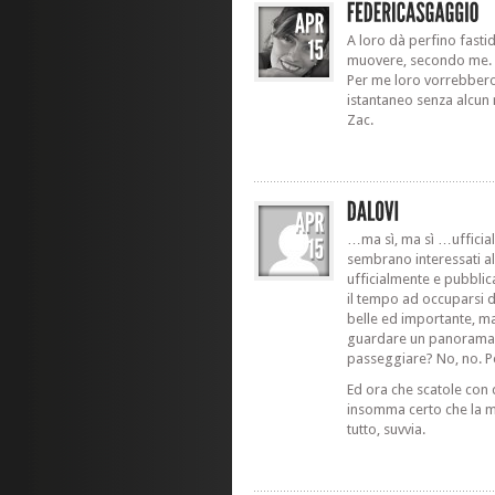
A loro dà perfino fasti
muovere, secondo me.
Per me loro vorrebbero
istantaneo senza alcun
Zac.
…ma sì, ma sì …ufficia
sembrano interessati al
ufficialmente e pubblic
il tempo ad occuparsi d
belle ed importante, m
guardare un panorama, d
passeggiare? No, no. Pe
Ed ora che scatole con q
insomma certo che la m
tutto, suvvia.