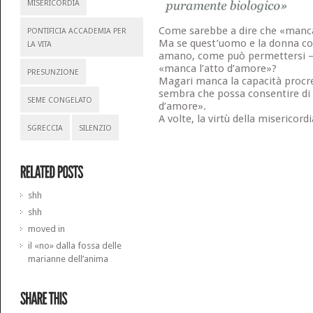
MISERICORDIA
Come sarebbe a dire che «manca
PONTIFICIA ACCADEMIA PER
Ma se quest’uomo e la donna con
LA VITA
amano, come può permettersi – 
«manca l’atto d’amore»?
PRESUNZIONE
Magari manca la capacità procr
sembra che possa consentire di 
SEME CONGELATO
d’amore».
A volte, la virtù della misericor
SGRECCIA
SILENZIO
shh
shh
moved in
il «no» dalla fossa delle
marianne dell’anima