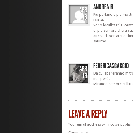
Più parlano e più mostr
realtà.
Sono localizzati al ce
di più sembra che si stia
attesa di portarsi defini
saturno.
Da cui spareranno mitra
noi, però.
Mirando sempre sull’Ita
Your email address will not be publish
Comment
*