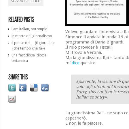
SERVIZIO PUBBLICO
i am italian, not stupid
Volevo guardare l’intervista a 
in morte del giornalismo
Simoncelli andata in onda il 9 ott
programma di Daria Bignardi.
il paese dei… (il giornale e
Il mio provider è Tiscali.
«che tempo che fa»)
Mi trovo a Verona.
una fastidiosa idiozia
Ma la grandissima Rai – tanto da
britannica
mi
dice
questo:
Spiacente, la visione di qu
solo agli utenti nel territori
Sorry, this content is reser
Italian country».
La grandissima Rai – ne sono cer
espatrierò.
E non le fa piacere.