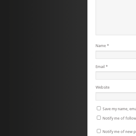
Name
*
Email
*
Website
Save my name, emai
Notify me of follo
Notify me of new p