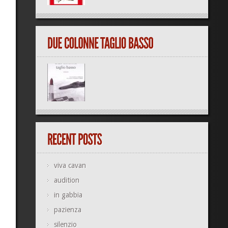
viva cavan
audition
in gabbia
pazienza
silenzio