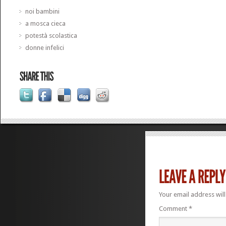
noi bambini
a mosca cieca
potestà scolastica
donne infelici
Your email address will
Comment
*