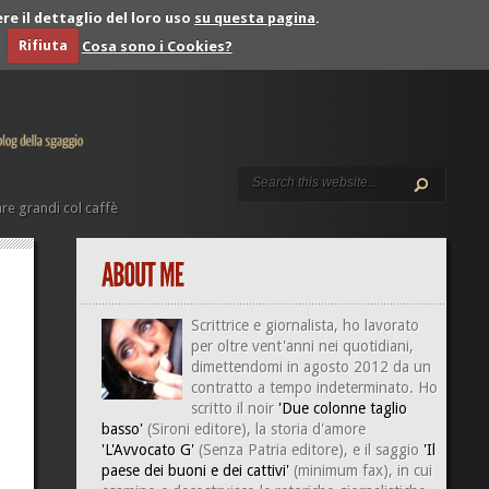
re il dettaglio del loro uso
su questa pagina
.
Rifiuta
Cosa sono i Cookies?
re grandi col caffè
Scrittrice e giornalista, ho lavorato
per oltre vent'anni nei quotidiani,
dimettendomi in agosto 2012 da un
contratto a tempo indeterminato. Ho
scritto il noir
'Due colonne taglio
basso'
(Sironi editore), la storia d'amore
'L'Avvocato G'
(Senza Patria editore), e il saggio
'Il
paese dei buoni e dei cattivi'
(minimum fax), in cui