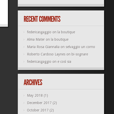
federicasgaggio
on
la boutique
Alma Mater
on
la boutique
Maria Rosa Giannalia
on
selvaggio un corno
Roberto Cardoso Laynes
on
bi-sognare
federicasgaggio
on
e così sia
May 2018
(1)
December 2017
(2)
October 2017
(2)