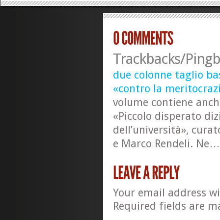
Trackbacks/Pingb
due colonne taglio ba
«contro la meritocraz
volume contiene anch
«Piccolo disperato di
dell’università», cura
e Marco Rendeli. Ne…
Your email address wi
Required fields are 