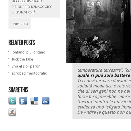
PICCOLO DISPERATO
DIZIONARIO DEMAGOGICO
DELL'UNIVERSITÀ
UNIVERSITÀ
lontano, più lontano
fuck the fake
viva el siór parón
temperatura terrestre”, “cu
acrobati meritocratici
quale si può solo battere 
Ti ci devi fermare davanti e
solidità mediatica e retori
che di veri geni non ne hai
forse bisognerebbe capire 
“merito” dentro le universi
evidenza uno “sfigato immer
De Andrè (e questo non pu