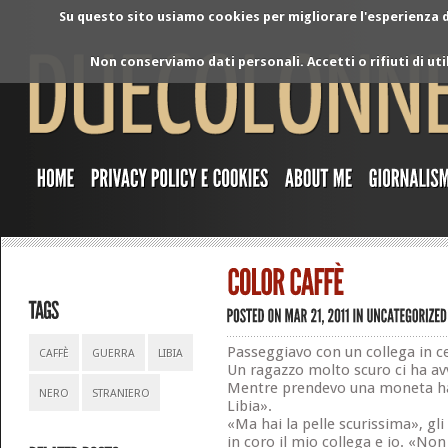
Su questo sito usiamo cookies per migliorare l'esperienza di
Non conserviamo dati personali. Accetti o rifiuti di ut
Passeggiavo con un collega in ce
CAFFÈ
GUERRA
LIBIA
Un ragazzo molto scuro ci ha avv
Mentre prendevo una moneta ha 
NERO
STRANIERO
Libia».
«Ma hai la pelle scurissima», g
in coro il mio collega e io. «No