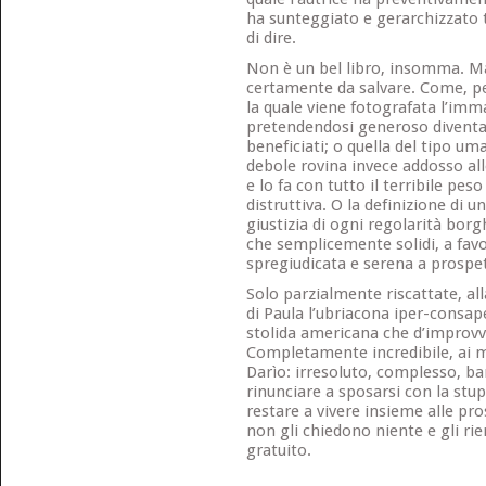
ha sunteggiato e gerarchizzato 
di dire.
Non è un bel libro, insomma. M
certamente da salvare. Come, pe
la quale viene fotografata l’im
pretendendosi generoso diventa i
beneficiati; o quella del tipo u
debole rovina invece addosso al
e lo fa con tutto il terribile pe
distruttiva. O la definizione di 
giustizia di ogni regolarità bor
che semplicemente solidi, a favo
spregiudicata e serena a prospe
Solo parzialmente riscattate, alla
di Paula l’ubriacona iper-consape
stolida americana che d’improvvi
Completamente incredibile, ai mi
Darìo: irresoluto, complesso, b
rinunciare a sposarsi con la stu
restare a vivere insieme alle pro
non gli chiedono niente e gli ri
gratuito.