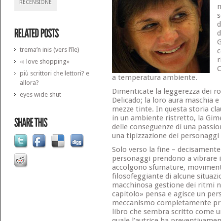
RECENSIONE
n
s
d
d
G
trema’n inis (vers l’île)
c
r
«i love shopping»
C
più scrittori che lettori? e
a temperatura ambiente.
allora?
Dimenticate la leggerezza dei ro
eyes wide shut
Delicado; la loro aura maschia e
mezze tinte. In questa storia cl
in un ambiente ristretto, la Gimé
delle conseguenze di una passion
una tipizzazione dei personaggi
Solo verso la fine – decisamente
personaggi prendono a vibrare i
accolgono sfumature, moviment
filosofeggiante di alcune situazi
macchinosa gestione dei ritmi na
capitolo» pensa e agisce un per
meccanismo completamente privo
libro che sembra scritto come un
quale l’autrice ha preventivame