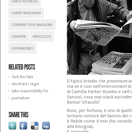
CARLO ROSSELLA
CARRIE BRADSHAW
CORRIERE STYLE MAGAZINE
CRAVATTA
FRIVOLEZZA
GIORNALISMO
fuck the fake
Il tipico brivido che preannuncia
decifrare i segni
ma se è così nell’
environment
di
take responsibility for
di Camilla Parker-Bowles e nell’
Sarcosì, cosa mai starà succeden
journalism
Roma? Sfracelli?
Ross, per fortuna, è uno di quell
lontano rumore del lavorio dei ce
è flebile come il mio (ho cervell
alla bisogna).
E risponde: