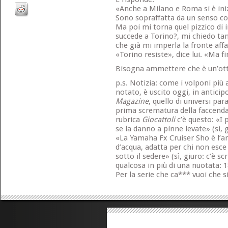
«Anche a Milano e Roma si è ini
Sono sopraffatta da un senso co
Ma poi mi torna quel pizzico di 
succede a Torino?, mi chiedo ta
che già mi imperla la fronte affa
«Torino resiste», dice lui. «Ma f
Bisogna ammettere che è un’o
p.s. Notizia: come i volponi più
notato, è uscito oggi, in anticipo
Magazine
, quello di universi para
prima scrematura della faccenda.
rubrica
Giocattoli
c’è questo: «I
se la danno a pinne levate» (sì, 
«La Yamaha Fx Cruiser Sho è l’
d’acqua, adatta per chi non esc
sotto il sedere» (sì, giuro: c’è s
qualcosa in più di una nuotata: 
Per la serie che ca*** vuoi che 