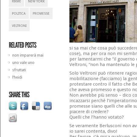
FIRME
NEW YORK
POLITICA
PROMESSE
VELTRONI
si sa mai che cosa può succedere
cose), ma per ora non mi sembra
non imparerà mai
per lamentarmi che “il governo d
uno vale uno
Veltroni, “non ha mantenuto le
sfruttati
Solo Veltroni può ritenere ragio
l’heidi
mobilitazione (facciamo) la gent
protestare contro il fatto che B
che aveva promesso e questo no
Non avrebbe più senso – dico co
incazzarsi perché l’imperatorin
promesse siano quelli che alle 
piacere di credere?
Quelli che l’hanno votato?
Se veramente Berlusconi non a
io sarei contenta, divo!
Per favore, c’è mica qualcuno, in