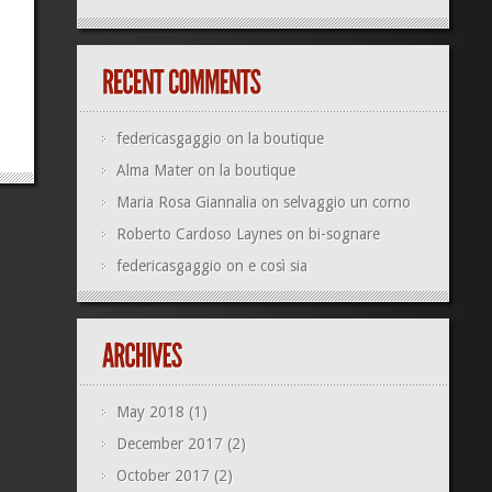
federicasgaggio
on
la boutique
Alma Mater
on
la boutique
Maria Rosa Giannalia
on
selvaggio un corno
Roberto Cardoso Laynes
on
bi-sognare
federicasgaggio
on
e così sia
May 2018
(1)
December 2017
(2)
October 2017
(2)