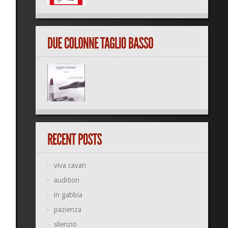
viva cavan
audition
in gabbia
pazienza
silenzio