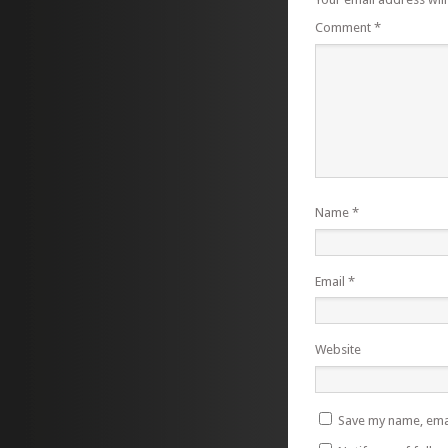
Comment
*
Name
*
Email
*
Website
Save my name, emai