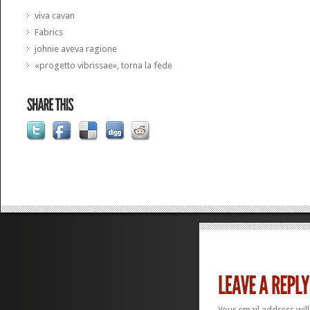
viva cavan
Fabrics
johnie aveva ragione
«progetto vibrissae», torna la fede
Your email address will