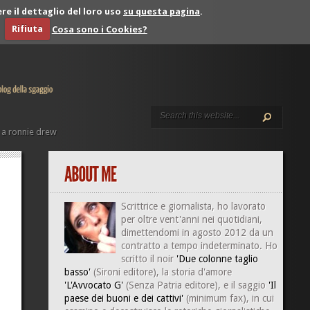
re il dettaglio del loro uso
su questa pagina
.
Rifiuta
Cosa sono i Cookies?
 a ronnie drew
Scrittrice e giornalista, ho lavorato
per oltre vent'anni nei quotidiani,
dimettendomi in agosto 2012 da un
contratto a tempo indeterminato. Ho
scritto il noir
'Due colonne taglio
basso'
(Sironi editore), la storia d'amore
'L'Avvocato G'
(Senza Patria editore), e il saggio
'Il
paese dei buoni e dei cattivi'
(minimum fax), in cui