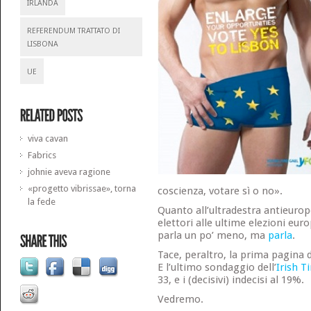
IRLANDA
REFERENDUM TRATTATO DI
LISBONA
UE
viva cavan
Fabrics
johnie aveva ragione
«progetto vibrissae», torna
coscienza, votare sì o no».
la fede
Quanto all’ultradestra antieurop
elettori alle ultime elezioni eur
parla un po’ meno, ma
parla
.
Tace, peraltro, la prima pagina d
E l’ultimo sondaggio dell’
Irish T
33, e i (decisivi) indecisi al 19%.
Vedremo.