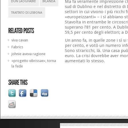
Ma fa veramente impressione ch
DUN LAOGHAIRE
IRLANDA
sud di Dublino e nel distretto di
settori in cui vivono i più ricchi f
TRATTATO DI LISBONA
«europeizzanti» – i sì abbiano st
Stavolta in entrambe le circoscri
superano l’81 per cento. A Dubli
59,5 per cento degli elettori; a 
Un anno fa, in quelle zone i sì s
viva cavan
per cento, e votò un numero infer
Fabrics
Sono straricchi, là. Una casa può
johnie aveva ragione
euro. La crisi dovrebbe aver mor
aumentati lo stesso.
«progetto vibrissae», torna
la fede