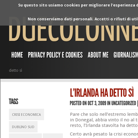
Su questo sito usiamo cookies per migliorare l'esperienza di
Non conserviamo dati personali. Accetti o rifiuti di ut
detto sì
Pare che solo nell’estremo lembo
CRISI ECONOMICA
in Donegal, abbia vinto il no al t
resto, l’Irlanda stavolta ha detto 
DUBLINO SUD
Certo avrà pesato la crisi econ