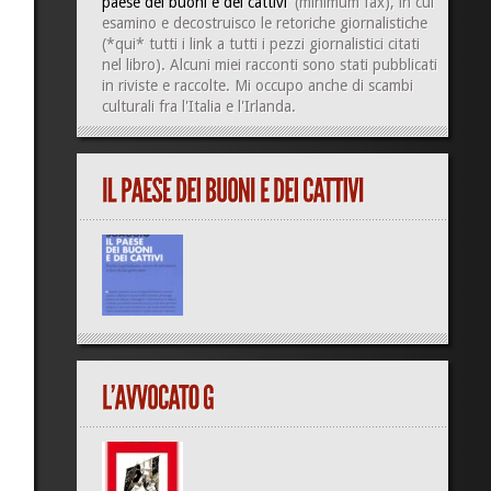
paese dei buoni e dei cattivi'
(minimum fax), in cui
esamino e decostruisco le retoriche giornalistiche
(
*qui*
tutti i link a tutti i pezzi giornalistici citati
nel libro). Alcuni miei racconti sono stati pubblicati
in riviste e raccolte. Mi occupo anche di
scambi
culturali
fra l'Italia e l'Irlanda.