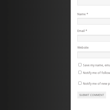
Name
*
Email
*
Website
Save my name, emai
Notify me of follo
Notify me of new p