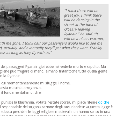
“I think there will be
great joy, I think there
will be dancing in the
street at the idea of
O’Leary leaving
Ryanair,” he said. “It
will be a nicer, warmer,
with me gone. I think half our passengers would like to see me
, actually, and eventually they’ll get what they want. Frankly,
less as long as they fly with us.”
 dei passeggeri Ryanair gioirebbe nel vederlo morto e sepolto. Ma
liene può fregare di meno, almeno fintantoché tutta quella gente
n la Ryanair.
di cui momentaneamente mi sfugge il nome.
uesta maschia arroganza.
il fondamentalismo, direi.
punisce la blasfemia, votata l’estate scorsa, mi piace riferire
ciò che
 responsabile dell’organizzazione degli atei irlandesi: «Questa legge è
È sciocca perché le le leggi religiose medievali non hanno senso in una