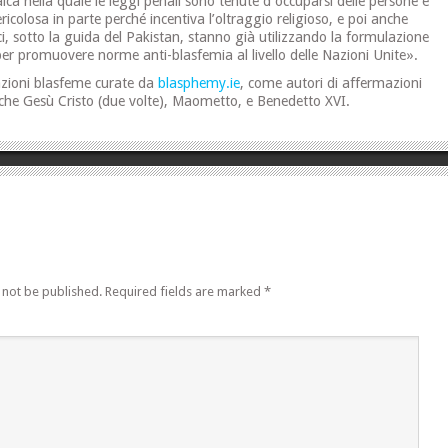
ca nella quale le leggi penali sono tenute d occuparsi delle persone e
ricolosa in parte perché incentiva l’oltraggio religioso, e poi anche
ici, sotto la guida del Pakistan, stanno già utilizzando la formulazione
per promuovere norme anti-blasfemia al livello delle Nazioni Unite».
itazioni blasfeme curate da
blasphemy.ie
, come autori di affermazioni
he Gesù Cristo (due volte), Maometto, e Benedetto XVI.
 not be published.
Required fields are marked
*