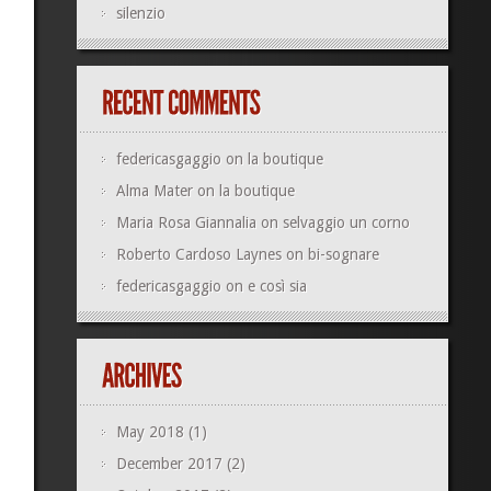
silenzio
federicasgaggio
on
la boutique
Alma Mater
on
la boutique
Maria Rosa Giannalia
on
selvaggio un corno
Roberto Cardoso Laynes
on
bi-sognare
federicasgaggio
on
e così sia
May 2018
(1)
December 2017
(2)