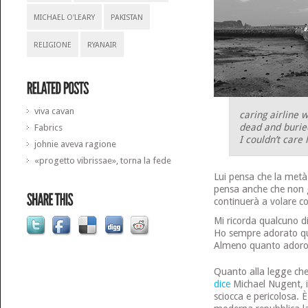
MICHAEL O'LEARY
PAKISTAN
RELIGIONE
RYANAIR
viva cavan
caring airline 
dead and buried
Fabrics
I couldn’t care 
johnie aveva ragione
«progetto vibrissae», torna la fede
Lui pensa che la metà
pensa anche che non g
continuerà a volare co
Mi ricorda qualcuno 
Ho sempre adorato q
Almeno quanto adoro 
Quanto alla legge che 
dice
Michael Nugent, il
sciocca e pericolosa. 