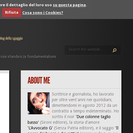
re il dettaglio del loro uso
su questa pagina
.
Rifiuta
Cosa sono i Cookies?
sie irlandesi (e fondamentalismi
Scrittrice e giornalista, ho lavorato
per oltre vent'anni nei quotidiani,
dimettendomi in agosto 2012 da un
contratto a tempo indeterminato. Ho
scritto il noir
'Due colonne taglio
basso'
(Sironi editore), la storia d'amore
'L'Avvocato G'
(Senza Patria editore), e il saggio
'Il