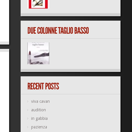
viva cavan
audition
in gabbia
pazienza