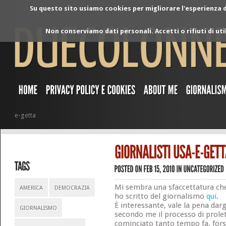
Su questo sito usiamo cookies per migliorare l'esperienza di
Non conserviamo dati personali. Accetti o rifiuti di ut
e-getta
Mi sembra una sfaccettatura che
AMERICA
DEMOCRAZIA
ho scritto del giornalismo
qui
.
È interessante, vale la pena darg
GIORNALISMO
secondo me il processo di prolet
cominciato tanto tempo fa, fors