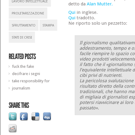
LAVORO INTELLETTUALE
detto da
Alan Mutter.
Qui
in inglese.
PROLETARIZZAZIONE
Qui
tradotto.
Ne riporto solo un pezzetto:
SFRUTTAMENTO
STAMPA
STATI DI CRISI
Il giornalismo qualitativam
addestramento, tempo e os
facile riempire lo spazio c
video prodotti velocemente
il fatto che il «giornalismo
fuck the fake
l’equivalente intellettuale d
decifrare i segni
cibi privi di nutrienti.
La pericolosa svalutazione 
take responsibility for
risultato diretto della con
journalism
tradizionali, che hanno m
di migliaia di giornalisti es
potersi riavvicinare ai loro 
passato».