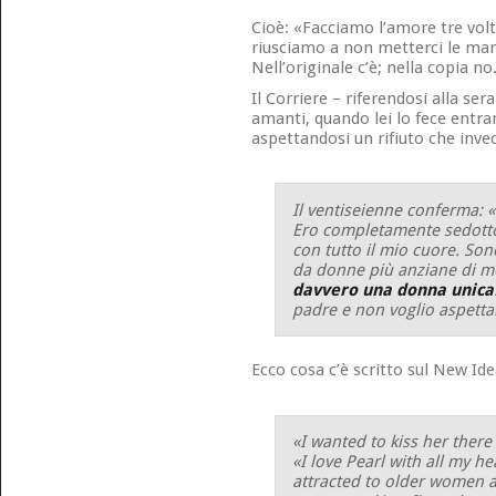
Cioè: «Facciamo l’amore tre vol
riusciamo a non metterci le ma
Nell’originale c’è; nella copia no
Il Corriere – riferendosi alla ser
amanti, quando lei lo fece entra
aspettandosi un rifiuto che invec
Il ventiseienne conferma: 
Ero completamente sedotto
con tutto il mio cuore. Son
da donne più anziane di me
davvero una donna unica
padre e non voglio aspetta
Ecco cosa c’è scritto sul New Ide
«I wanted to kiss her there
«I love Pearl with all my he
attracted to older women an