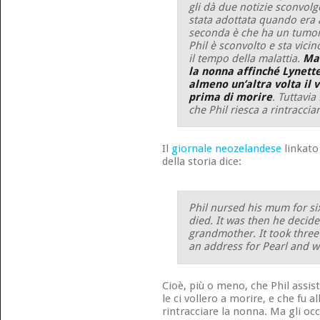
gli dà due notizie sconvolge
stata adottata quando era a
seconda è che ha un tumore 
Phil è sconvolto e sta vici
il tempo della malattia.
Ma 
la nonna affinché Lynett
almeno un’altra volta il 
prima di morire
. Tuttavi
che Phil riesca a rintraccia
Il
giornale neozelandese
linkato
della storia dice:
Phil nursed his mum for s
died. It was then he decide
grandmother. It took three
an address for Pearl and w
Cioè, più o meno, che Phil assis
le ci vollero a morire, e che fu al
rintracciare la nonna. Ma gli oc