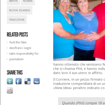
NIPOTE
NONNA
NUOVA ZELANDA
TRADUZIONI
fuck the fake
decifrare i segni
take responsibility for
journalism
hanno ottenuto che venissero fec
che si chiama Phil, e hanno ind
dato loro il suo utero in affitto.
Il Corriere, in un pezzo firmato
traduzione compendiata di un u
«New Idea» peraltro indicato com
Quando (Phil) compie 18 a