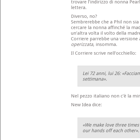
trovare l’indirizzo di nonna Pearl
lettera.
Diverso, no?
Sembrerebbe che a Phil non sia 
cercare la nonna affinché la ma
un’altra volta il volto della mad
Corriere parrebbe una versione
operizzata
, insomma.
Il Corriere scrive nell’occhiello:
Lei 72 anni, lui 26: «Faccia
settimana».
Nel pezzo italiano non c’è la min
New Idea dice:
«We make love three times 
our hands off each other».