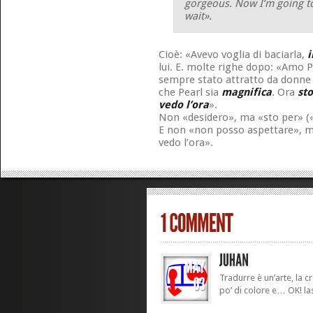
gorgeous. Now I’m going to
wait».
Cioè: «Avevo voglia di baciarla,
i
lui. E. molte righe dopo: «Amo P
sempre stato attratto da donne 
che Pearl sia
magnifica
. Ora
st
vedo l’ora
».
Non «desidero», ma «sto per» («
E non «non posso aspettare», ma
vedo l’ora».
Tradurre è un’arte, la 
po’ di colore e… OK! l