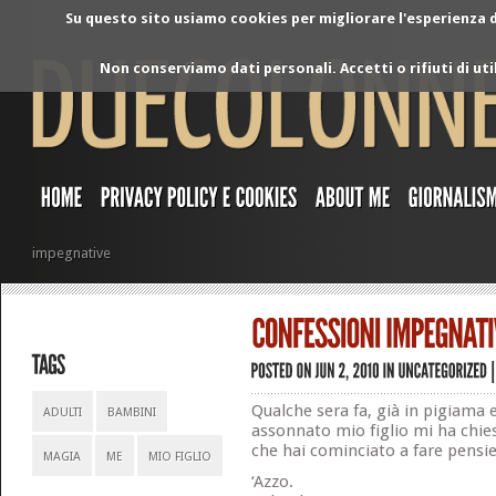
Su questo sito usiamo cookies per migliorare l'esperienza di
Non conserviamo dati personali. Accetti o rifiuti di ut
impegnative
Qualche sera fa, già in pigiama 
ADULTI
BAMBINI
assonnato mio figlio mi ha ch
che hai cominciato a fare pensie
MAGIA
ME
MIO FIGLIO
‘Azzo.