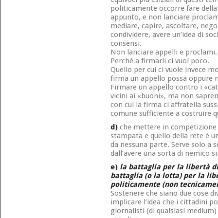
politicamente occorre fare della
appunto, e non lanciare proclam
mediare, capire, ascoltare, nego
condividere, avere un’idea di soc
consensi.
Non lanciare appelli e proclami.
Perché a firmarli ci vuol poco.
Quello per cui ci vuole invece mo
firma un appello possa oppure n
Firmare un appello contro i «catt
vicini ai «buoni», ma non sapre
con cui la firma ci affratella sus
comune sufficiente a costruire q
d)
che mettere in competizione i
stampata e quello della rete è un
da nessuna parte. Serve solo a s
dall’avere una sorta di nemico 
e)
la battaglia per la libertà 
battaglia (o la lotta) per la l
politicamente (non tecnicament
Sostenere che siano due cose div
implicare l’idea che i cittadini 
giornalisti (di qualsiasi medium)