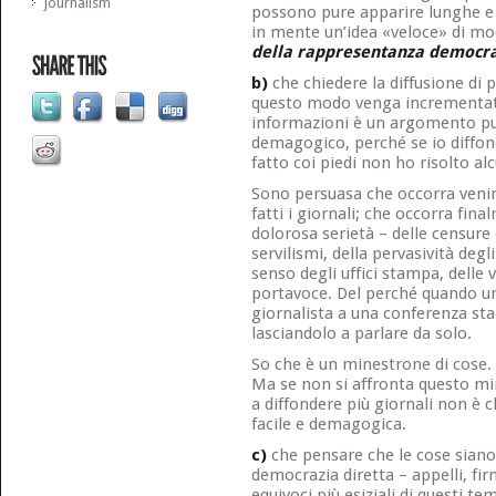
journalism
possono pure apparire lunghe e
in mente un’idea «veloce» di m
della rappresentanza democra
b)
che chiedere la diffusione di 
questo modo venga incrementata 
informazioni è un argomento 
demagogico, perché se io diffon
fatto coi piedi non ho risolto al
Sono persuasa che occorra venir
fatti i giornali; che occorra fin
dolorosa serietà – delle censure 
servilismi, della pervasività degli
senso degli uffici stampa, delle 
portavoce. Del perché quando un
giornalista a una conferenza sta
lasciandolo a parlare da solo.
So che è un minestrone di cose.
Ma se non si affronta questo mi
a diffondere più giornali non è 
facile e demagogica.
c)
che pensare che le cose siano 
democrazia diretta – appelli, fir
equivoci più esiziali di questi te