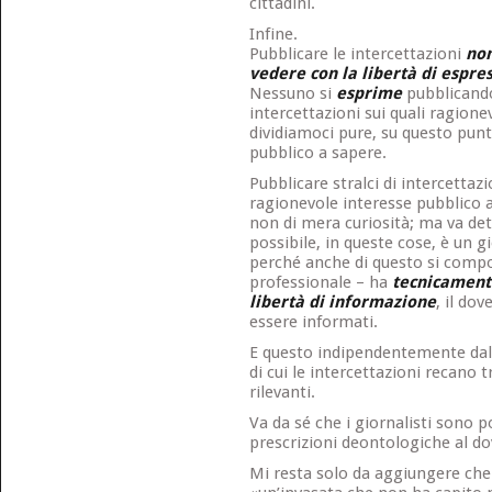
cittadini.
Infine.
Pubblicare le intercettazioni
non
vedere con la libertà di espre
Nessuno si
esprime
pubblicando 
intercettazioni sui quali ragion
dividiamoci pure, su questo pun
pubblico a sapere.
Pubblicare stralci di intercettazi
ragionevole interesse pubblico a 
non di mera curiosità; ma va det
possibile, in queste cose, è un g
perché anche di questo si compo
professionale – ha
tecnicament
libertà di informazione
, il dov
essere informati.
E questo indipendentemente dal
di cui le intercettazioni recano
rilevanti.
Va da sé che i giornalisti sono p
prescrizioni deontologiche al do
Mi resta solo da aggiungere ch