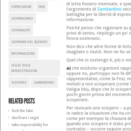
di lotta fossero insensate, e spi
ESPRESSIONE
FNSI
l’argomento di
Zambardino
seco
battaglia per la libertà di espres
GIORNALISMO
informazione.
Poiché penso che ragionare su q
GIORNALISTI
privo di senso, riepilogo un po’
finora sostenuto.
GIORNATA DEL SILENZIO
Non dico che altre forme di lott
sbagliate o inutili. Non ne ho 
INFORMAZIONE
Quel che io sostengo è, più o m
LEGGE SULLE
a)
che esistono organismi rappre
INTERCETTAZIONI
oppure no, purtroppo non fa dif
rappresentativi, come la Fnsi, 
SCIOPERO
ZAMBARDINO
invitati a non scioperare (come
Valigia blu), dopo che lo sciope
pochi giorni prima del momento 
scioperare.
Per revocare uno sciopero – a par
fuck the fake
in radice la situazione che ha o
decifrare i segni
come per esempio la chiusura del
quando uno sciopero è stato pro
take responsibility for
contratto – occorre seguire proc