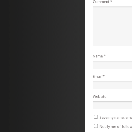
Comment
*
Name
*
Email
*
Website
Save my name, emai
Notify me of follo