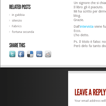
Un signore che si chi
Il libro gli è piaciuto.
Mi ha scritto per dirme
in gabbia
blog.
Grazie.
silenzio
Fabrics
Dall’
intervista
viene fu
Ecco.
fortuna secunda
L’ho detto.
Ps. Il titolo è falso: 
Però dirlo fa tanto di
Your email address will