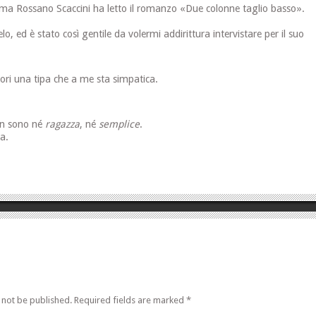
ama Rossano Scaccini ha letto il romanzo «Due colonne taglio basso».
lo, ed è stato così gentile da volermi addirittura intervistare per il suo
ori una tipa che a me sta simpatica.
non sono né
ragazza
, né
semplice
.
va.
 not be published.
Required fields are marked
*