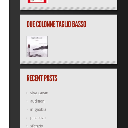
viva cavan
audition
in gabbia
pazienza
silenzio