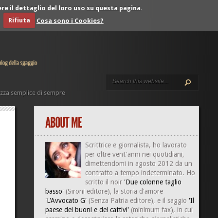
re il dettaglio del loro uso
su questa pagina
.
Rifiuta
Cosa sono i Cookies?
azza semplice di sempre
Scrittrice e giornalista, ho lavorato
per oltre vent'anni nei quotidiani,
dimettendomi in agosto 2012 da un
contratto a tempo indeterminato. Ho
scritto il noir
'Due colonne taglio
basso'
(Sironi editore), la storia d'amore
'L'Avvocato G'
(Senza Patria editore), e il saggio
'Il
paese dei buoni e dei cattivi'
(minimum fax), in cui