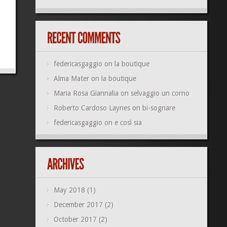
federicasgaggio
on
la boutique
Alma Mater
on
la boutique
Maria Rosa Giannalia
on
selvaggio un corno
Roberto Cardoso Laynes
on
bi-sognare
federicasgaggio
on
e così sia
May 2018
(1)
December 2017
(2)
October 2017
(2)