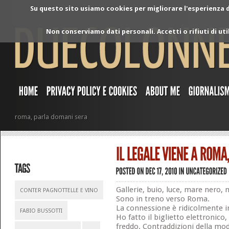
Su questo sito usiamo cookies per migliorare l'esperienza di
Non conserviamo dati personali. Accetti o rifiuti di ut
roma, parla domani sera
Gallerie, buio, luce, mare nero, 
CONTER PAGNOTTELLE E VINO
Sono in treno verso Roma.
La connessione è ridicolmente in
FABIO BUSSOTTI
Ho fatto il biglietto elettronico,
freddo. Contraddizioni della mod