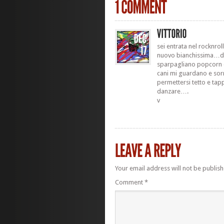
sei entrata nel rocknrol
nuovo bianchissima…dal
sparpagliano popcorn de
cani mi guardano e sor
permettersi tetto e tap
danzare….
v
Your email address will not be publish
Comment
*