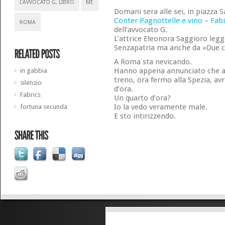
L'AVVOCATO G. LIBRO
ME
Domani sera alle sei, in piazza 
Conter Pagnottelle e vino
–
Fabi
ROMA
dell’avvocato G.
L’attrice Eleonora Saggioro legg
Senzapatria ma anche da «Due c
A Roma sta nevicando.
Hanno appena annunciato che a
in gabbia
treno, ora fermo alla Spezia, avr
silenzio
d’ora.
Fabrics
Un quarto d’ora?
Io la vedo veramente male.
fortuna secunda
E sto intirizzendo.