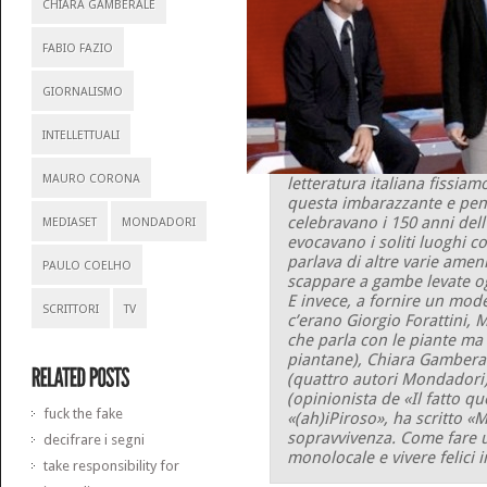
CHIARA GAMBERALE
FABIO FAZIO
GIORNALISMO
INTELLETTUALI
MAURO CORONA
letteratura italiana fissiam
questa imbarazzante e pen
celebravano i 150 anni dell’u
MEDIASET
MONDADORI
evocavano i soliti luoghi c
parlava di altre varie amen
PAULO COELHO
scappare a gambe levate o
E invece, a fornire un modes
SCRITTORI
TV
c’erano Giorgio Forattini,
che parla con le piante ma
piantane), Chiara Gambera
(quattro autori Mondadori)
(opinionista de «Il fatto qu
fuck the fake
«(ah)iPiroso», ha scritto «
sopravvivenza. Come fare u
decifrare i segni
monolocale e vivere felici 
take responsibility for