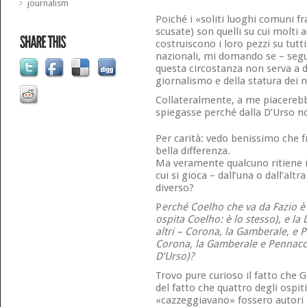
journalism
Poiché i «soliti luoghi comuni f
scusate) son quelli su cui molti a
costruiscono i loro pezzi su tutt
nazionali, mi domando se – segu
questa circostanza non serva a d
giornalismo e della statura dei no
Collateralmente, a me piacereb
spiegasse perché dalla D’Urso no
Per carità: vedo benissimo che f
bella differenza.
Ma veramente qualcuno ritiene i
cui si gioca – dall’una o dall’alt
diverso?
P
erché Coelho che va da Fazio è 
ospita Coelho: è lo stesso), e la
altri – Corona, la Gamberale, e 
Corona, la Gamberale e Pennacch
D’Urso)?
Trovo pure curioso il fatto che 
del fatto che quattro degli ospi
«cazzeggiavano» fossero autori