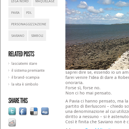
LEGA NORD
MAQUILLAGE
PAVIA
PDL
PERSONAGGIZZAZIONE
SAVIANO
SIMBOLI
lasciatemi stare
il sistema premiante
saprei dire se, essendo io un a
farei venire l’idea di dare a Rob
il brand-scampia
onoraria.
la vita è simbolo
Forse sì, forse no.
Non ci ho mai pensato.
A Pavia ci hanno pensato, ma la 
partito di Berlusconi – chiedo s
una denominazione al cui utilizz
diritto a nessuno – si è astenuto
Così è finita che Saviano non è c