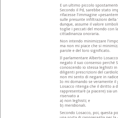
E un ultimo piccolo spostament
Secondo il Pd, sarebbe stato imp
rifacesse l’immagine «pesanteme
sulle presunte infiltrazioni dell
dunque, assume il valore simboli
toglie i peccati del mondo con la
cittadinanza onoraria.
Non intendo minimizzare l’impor
ma non mi piace che si minimizzi
parole e del loro significato.
Il parlamentare Alberto Losacco
negato il suo consenso perché S
conoscendo io stessa leghisti i
diligenti prescrizioni del cardio
non mi sento di negare in radice
Io mi domando se veramente il 
Losacco ritenga che il diritto a 
rappresenta/è (a piacere) sia un
riservato a
a) non leghisti; e
b) meridionali.
Secondo Losacco, poi, questa p
una sorta di rappresaglia per la