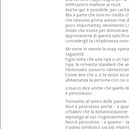
infiltrazioni mafiose al nord.
Anche qui: è possibile, per carità
Ma a parte che non mi risulta c
che nessuno prima avesse mai d
poco importante), veramente Los
modo che esiste per dimostrare
approvazione di questa specifica
concedergli la cittadinanza onor
Mi viene in mente la soap opera
ragazzità.
Ogni volta che una tipa o un ti
tipa, la richiesta standard che ve
l’estenuato sussurro «dimostra
Come dire che o si fa sesso acc
abbastanza la persona con cui si
Losacco dice anche che quello de
e pericoloso».
Torniamo al senso delle parole, 
Non è pericoloso anche – e quant
cittadini che la botulinizzazione 
equivalga al suo ringiovaniment
Non è pericoloso – e quanto – las
il piano simbolico sia più impor