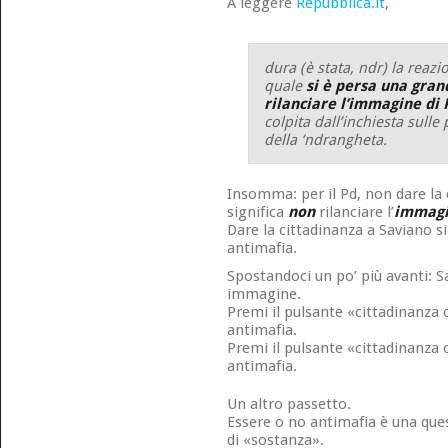
A leggere
Repubblica.it
,
dura (è stata, ndr) la reazi
quale
si è persa una gran
rilanciare l’immagine di 
colpita dall’inchiesta sulle 
della ‘ndrangheta.
Insomma: per il Pd, non dare la 
significa
non
rilanciare l’
immag
Dare la cittadinanza a Saviano sig
antimafia.
Spostandoci un po’ più avanti: S
immagine.
Premi il pulsante «cittadinanza
antimafia.
Premi il pulsante «cittadinanza
antimafia.
Un altro passetto.
Essere o no antimafia è una qu
di «sostanza».