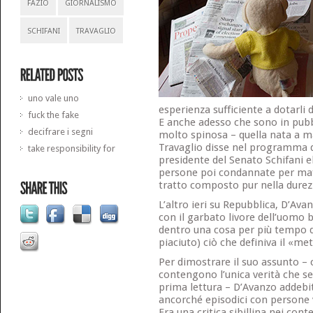
FAZIO
GIORNALISMO
SCHIFANI
TRAVAGLIO
uno vale uno
esperienza sufficiente a dotarli 
fuck the fake
E anche adesso che sono in pubbl
decifrare i segni
molto spinosa – quella nata a ma
Travaglio disse nel programma di
take responsibility for
presidente del Senato Schifani 
persone poi condannate per ma
tratto composto pur nella durez
L’altro ieri su Repubblica, D’Ava
con il garbato livore dell’uomo 
dentro una cosa per più tempo d
piaciuto) ciò che definiva il «me
Per dimostrare il suo assunto – 
contengono l’unica verità che s
prima lettura – D’Avanzo addebit
ancorché episodici con persone v
Era una critica sibillina nei con