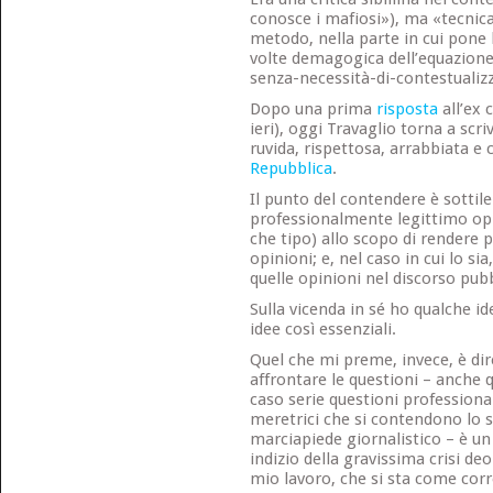
conosce i mafiosi»), ma «tecnic
metodo, nella parte in cui pone l
volte demagogica dell’equazione 
senza-necessità-di-contestualiz
Dopo una prima
risposta
all’ex 
ieri), oggi Travaglio torna a scri
ruvida, rispettosa, arrabbiata 
Repubblica
.
Il punto del contendere è sottile
professionalmente legittimo opp
che tipo) allo scopo di rendere p
opinioni; e, nel caso in cui lo s
quelle opinioni nel discorso pubb
Sulla vicenda in sé ho qualche 
idee così essenziali.
Quel che mi preme, invece, è di
affrontare le questioni – anche
caso serie questioni professional
meretrici che si contendono lo 
marciapiede giornalistico – è u
indizio della gravissima crisi de
mio lavoro, che si sta come cor