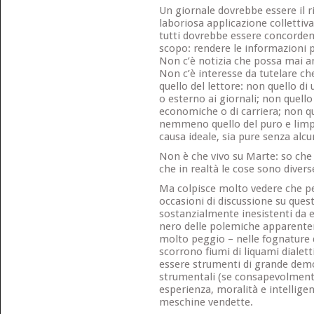
Un giornale dovrebbe essere il ri
laboriosa applicazione collettiva d
tutti dovrebbe essere concorde
scopo: rendere le informazioni p
Non c’è notizia che possa mai a
Non c’è interesse da tutelare ch
quello del lettore: non quello di
o esterno ai giornali; non quell
economiche o di carriera; non qu
nemmeno quello del puro e limp
causa ideale, sia pure senza al
Non è che vivo su Marte: so che 
che in realtà le cose sono divers
Ma colpisce molto vedere che pe
occasioni di discussione su ques
sostanzialmente inesistenti da 
nero delle polemiche apparente
molto peggio – nelle fognature d
scorrono fiumi di liquami dialett
essere strumenti di grande demo
strumentali (se consapevolment
esperienza, moralità e intellig
meschine vendette.