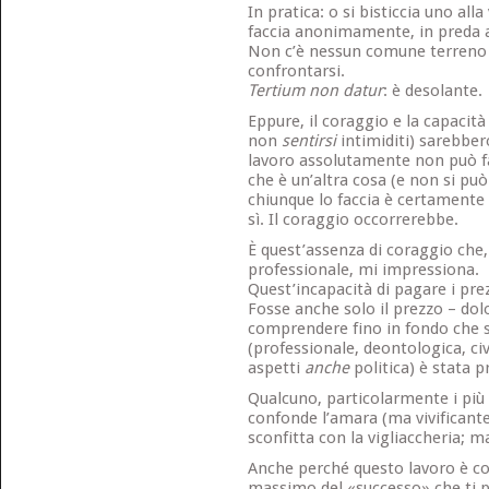
In pratica: o si bisticcia uno alla
faccia anonimamente, in preda a 
Non c’è nessun comune terreno 
confrontarsi.
Tertium non datur
: è desolante.
Eppure, il coraggio e la capacità 
non
sentirsi
intimiditi) sarebbero
lavoro assolutamente non può f
che è un’altra cosa (e non si pu
chiunque lo faccia è certamente 
sì. Il coraggio occorrerebbe.
È quest’assenza di coraggio ch
professionale, mi impressiona.
Quest’incapacità di pagare i pre
Fosse anche solo il prezzo – dolo
comprendere fino in fondo che si
(professionale, deontologica, civ
aspetti
anche
politica) è stata p
Qualcuno, particolarmente i più 
confonde l’amara (ma vivificant
sconfitta con la vigliaccheria; m
Anche perché questo lavoro è cos
massimo del «successo» che ti pu