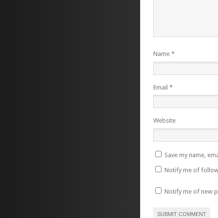
Name
*
Email
*
Website
Save my name, emai
Notify me of follo
Notify me of new p