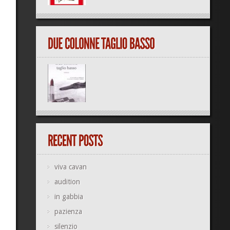
viva cavan
audition
in gabbia
pazienza
silenzio