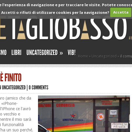
l'esperienza di navigazione e per tracciare le visite. Potete conosce
Accetti o rifiuti di utilizzare cookies per la navigazione?
Accetta
»
Home
»
Uncategorized
»
il comu
aro (amico che da
o «iPhone-
’iPhone ce l’avrò
to vecchio e
mentre il mio sarà
i funzionalità
’ha un suo perché.