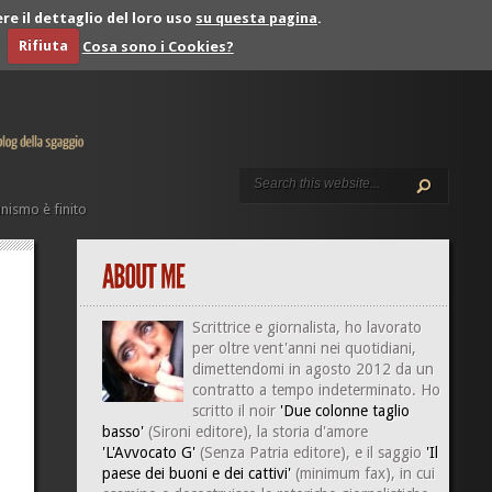
re il dettaglio del loro uso
su questa pagina
.
Rifiuta
Cosa sono i Cookies?
nismo è finito
Scrittrice e giornalista, ho lavorato
per oltre vent'anni nei quotidiani,
dimettendomi in agosto 2012 da un
contratto a tempo indeterminato. Ho
scritto il noir
'Due colonne taglio
basso'
(Sironi editore), la storia d'amore
'L'Avvocato G'
(Senza Patria editore), e il saggio
'Il
paese dei buoni e dei cattivi'
(minimum fax), in cui