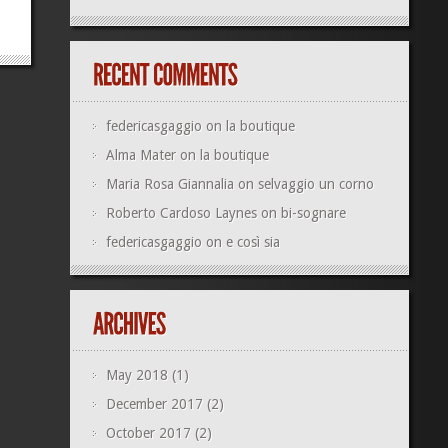
federicasgaggio
on
la boutique
Alma Mater
on
la boutique
Maria Rosa Giannalia
on
selvaggio un corno
Roberto Cardoso Laynes
on
bi-sognare
federicasgaggio
on
e così sia
May 2018
(1)
December 2017
(2)
October 2017
(2)