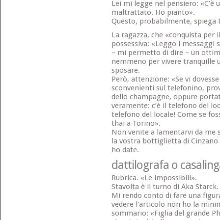
Lei mi legge nel pensiero: «C’è 
maltrattato. Ho pianto».
Questo, probabilmente, spiega t
La ragazza, che «conquista per il
possessiva: «Leggo i messaggi sui
– mi permetto di dire – un otti
nemmeno per vivere tranquille un
sposare.
Però, attenzione: «Se vi dovesse
sconvenienti sul telefonino, pro
dello champagne, oppure portate
veramente: c’è il telefono del loca
telefono del locale! Come se foss
thai a Torino».
Non venite a lamentarvi da me s
la vostra bottiglietta di Cinzano 
ho date.
dattilografa o casaling
Rubrica. «Le impossibili».
Stavolta è il turno di Aka Starck.
Mi rendo conto di fare una figu
vedere l’articolo non ho la minim
sommario: «Figlia del grande Phi