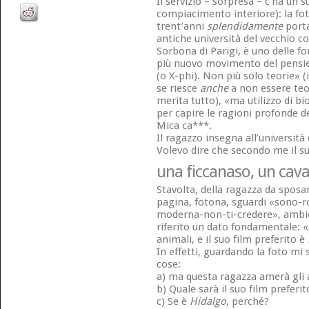
Il servizio – sorpresa – c’ha un s
compiacimento interiore): la fo
trent’anni
splendidamente
porta
antiche università del vecchio c
Sorbona di Parigi, è uno delle fo
più nuovo movimento del pensier
(o X-phi). Non più solo teorie» (
se riesce
anche
a non essere teo
merita tutto), «ma utilizzo di bi
per capire le ragioni profonde de
Mica ca***.
Il ragazzo insegna all’università 
Volevo dire che secondo me il su
una ficcanaso, un cav
Stavolta, della ragazza da sposar
pagina, fotona, sguardi «sono
moderna-non-ti-credere», ambien
riferito un dato fondamentale:
animali, e il suo film preferito è
In effetti, guardando la foto m
cose:
a) ma questa ragazza amerà gli 
b) Quale sarà il suo film preferi
c) Se è
Hidalgo
, perché?