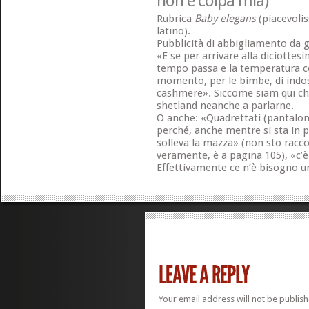
non è colpa mia)
Rubrica
Baby elegans
(piacevoli
latino).
Pubblicità di abbigliamento da g
«E se per arrivare alla diciottesi
tempo passa e la temperatura co
momento, per le bimbe, di indos
cashmere». Siccome siam qui che
shetland neanche a parlarne.
O anche: «Quadrettati (pantaloni
perché, anche mentre si sta in pie
solleva la mazza» (non sto racco
veramente, è a pagina 105), «c’è
Effettivamente ce n’è bisogno u
Your email address will not be publish