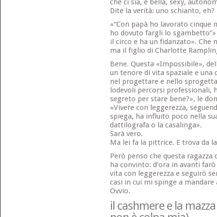
che ci sia, è bella, sexy, autonom
Dite la verità: uno schianto, eh?
«“Con papà ho lavorato cinque 
ho dovuto fargli lo sgambetto”»
il circo e ha un fidanzato». Che 
ma il figlio di Charlotte Ramplin
Bene. Questa «Impossibile», dell
un tenore di vita spaziale e una c
nel progettare e nello sprogetta
lodevoli percorsi professionali, h
segreto per stare bene?», le do
«Vivere con leggerezza, seguend
spiega, ha influito poco nella sua
dattilografa o la casalinga».
Sarà vero.
Ma lei fa la pittrice. E trova da l
Però penso che questa ragazza c
ha convinto: d’ora in avanti farò
vita con leggerezza e seguirò se
casi in cui mi spinge a mandar
Ovvio.
il cashmere e la mazza 