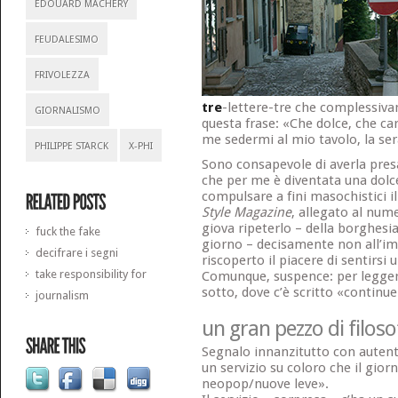
EDOUARD MACHERY
FEUDALESIMO
FRIVOLEZZA
tre
-lettere-tre che complessiva
GIORNALISMO
questa frase: «Che dolce, che ca
me sedermi al mio tavolo, la sera
PHILIPPE STARCK
X-PHI
Sono consapevole di averla presa
che per me è diventata una dolc
compulsare a fini masochistici i
Style Magazine
, allegato al nume
giova ripeterlo – della borghesia
fuck the fake
giorno – decisamente non all’im
decifrare i segni
riscoperto il piacere di sentirsi u
take responsibility for
Comunque, suspence: per leggere 
sotto, dove c’è scritto «continu
journalism
un gran pezzo di filoso
Segnalo innanzitutto con auten
un servizio su coloro che il gior
neopop/nuove leve».