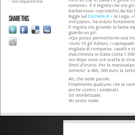
Però so che in Italia c’è gente 
non imparerà mai
rumeno». È il regista che sta gir
Barbarossa» coprodotto da Rai F
legge sul
Corriere.it
– la Lega, «
mitizzare», ha voluto fortement
Il regista sta girando la fanta-e
guarda un po’.
«Qui posso permettermi una trou
«Solo 15 gli italiani, i capisquad
migliaia di comparse, cavalli e 
macchinista in Italia costa 1.500
noi dopo nove ore scatta lo stra
limiti d’orario
. Per la manovalan
rumeno” a 400, 500 euro la sett
Ah, che belle parole.
Finalmente qualcuno che le cant
anche contro i sindacati.
Un intellettuale.
Mi sento male.