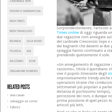
CARDINALE SEPE
FEDERICO BARBAROSSA
IRISH TIMES
Sorprendentemente, l’articolo a
IRISH TRAVELLERS
Times online
di oggi riguarda u
due ragazzine rom annegate sul l
del cardinale Crescenzio Sepe e d
IRLANDA
LEGA NORD
dai bagnanti che davanti ai due p
spiaggia hanno continuato a star
POLITICA
RAI
prendendo quietamente il sole.
RAZZISMO
ROM
«Un annegamento di ragazzine r
razzismo», titola il quotidiano i
ZINGARUME RUMENO
vive il popolo itinerante degli
ir
improvvisamente trendy anche in 
operazioni strane che conducono
settimanali più popolari a parla
distanza di pochissimo tempo),
viva cavan
percezione dei rom, e dunque no
prima posizione di quel pezzo ita
selvaggio un corno
articoli più letti.
Fabrics