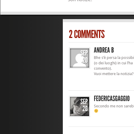
Bhe s’è persa la possibi
(o dei luoghi) in cui l’h
convento).
Vuoi mettere la notizia?
Secondo me non sarebb