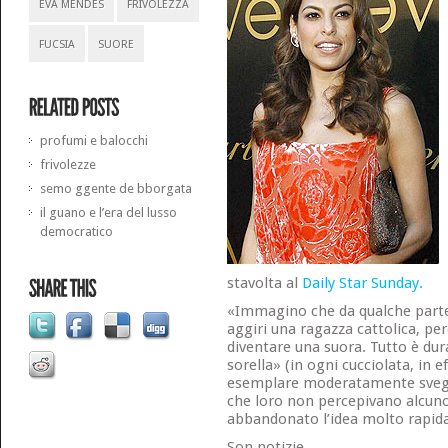
EVA MENDES
FRIVOLEZZA
FUCSIA
SUORE
profumi e balocchi
frivolezze
semo ggente de bborgata
il guano e l’era del lusso
democratico
stavolta al
Daily Star Sunday.
«Immagino che da qualche parte
aggiri una ragazza cattolica, pe
diventare una suora. Tutto è du
sorella» (in ogni cucciolata, in e
esemplare moderatamente svegl
che loro non percepivano alcuno
abbandonato l’idea molto rapi
Son notizie.