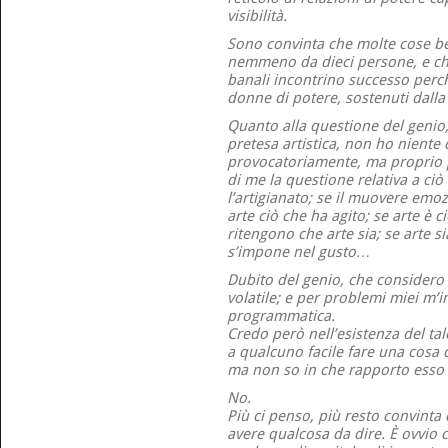
visibilità.
Sono convinta che molte cose bel
nemmeno da dieci persone, e ch
banali incontrino successo perc
donne di potere, sostenuti dalla 
Quanto alla questione del genio,
pretesa artistica, non ho niente 
provocatoriamente, ma proprio 
di me la questione relativa a ciò 
l’artigianato; se il muovere emoz
arte ciò che ha agito; se arte è 
ritengono che arte sia; se arte s
s’impone nel gusto…
Dubito del genio, che considero
volatile; e per problemi miei m’i
programmatica.
Credo però nell’esistenza del ta
a qualcuno facile fare una cosa ch
ma non so in che rapporto esso s
No.
Più ci penso, più resto convinta
avere qualcosa da dire. È ovvio