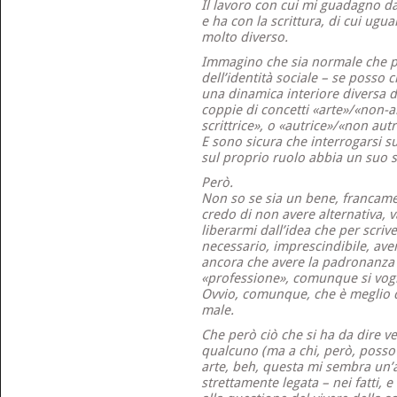
Il lavoro con cui mi guadagno da v
e ha con la scrittura, di cui ugu
molto diverso.
Immagino che sia normale che p
dell’identità sociale – se posso c
una dinamica interiore diversa da
coppie di concetti «arte»/«non-ar
scrittrice», o «autrice»/«non autr
E sono sicura che interrogarsi su
sul proprio ruolo abbia un suo 
Però.
Non so se sia un bene, francam
credo di non avere alternativa, v
liberarmi dall’idea che per scri
necessario, imprescindibile, ave
ancora che avere la padronanza
«professione», comunque si vogli
Ovvio, comunque, che è meglio d
male.
Che però ciò che si ha da dire 
qualcuno (ma a chi, però, posso
arte, beh, questa mi sembra un’
strettamente legata – nei fatti, 