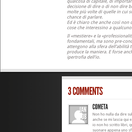
qualcosa di capitale, di important
decisione di dire o di non dire 
molte più volte di quelle in cui s
chance di parlare.
Ed è chiaro che anche così non c
cose che interessino a qualcuno
Il «mestiere» e la «professional
fondamentali, ma sono pre-cond
attengono alla sfera dell’abilità 
produce la maniera. E forse anc
ipertrofia dell’io.
Non ho nulla da dire sul
anche se mi lascia qui 
io non ho scritto libri
suonare appena uno sfo