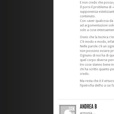
E non credo che possa 
Il porsi il problema di
supponenza estetizzant
contenuto.
Con «aver qualcosa da 
ad argomentazioni solid
solo a cose intensamen
Ovvio che la tecnica c’e
C’è modo e modo, infatti
Nelle parole c’è un sign
non possono essere pri
Ognuno di noi ha di quel
quel corpo diverse perc
tre cose stanno bene i
chi ha scritto quanto pe
credo.
Ma resta che è il virtu
l’ipetrofia dell’io a cui
armonia…