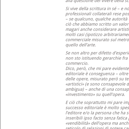
alla questione del vivere della s
Si vive della scrittura in sé – e 
professionali collaterali rese poss
– se qualcuno, qualche autorità 
ciò che abbiamo scritto un valo
magari anche considerare artist
molti casi (ipotizzo arbitrariame
commerciale misurato sul metro d
quello dell’arte.
Se non altro per difetto d’esperi
non sto istituendo gerarchie fra 
commercio.
Dico, però, che mi pare evidente
editoriale è conseguenza – oltre
delle opere, misurato però su t
«artistici» (e sono consapevole 
ambigua) – anche di una consap
«investimento» su quell’opera.
E ciò che soprattutto mi pare i
successo editoriale è molto spes
l’editore e/o la persona che ha sc
inseribili ipso facto senza fatica 
«vendibilità» dell’opera ma anch
reticolo di relazioni di potere ca