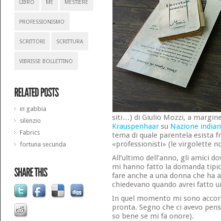
LIBRO
ME
MESTIERE
PROFESSIONISMO
SCRITTORI
SCRITTURA
VIBRISSE BOLLETTINO
in gabbia
siti…) di Giulio Mozzi, a margin
silenzio
Krauspenhaar
su
Nazione indian
Fabrics
tema di quale parentela esista fra
«professionisti» (le virgolette no
fortuna secunda
All’ultimo dell’anno, gli amici d
mi hanno fatto la domanda tipica
fare anche a una donna che ha 
chiedevano quando avrei fatto u
In quel momento mi sono accorta
pronta. Segno che ci avevo pens
so bene se mi fa onore).