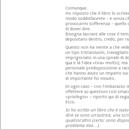
Comunque.
Ho risposto che il libro lo scri
modo soddisfacente – e senza ch
provocarmi sofferenza – quello c
di dover dire.
Bisogna lasciare alle cose il tem
depositarsi dentro, credo, per riu
Questo non ha niente a che veder
un tipo tristanzuolo, travagliat
imprigionato in una spirale di d
qua e là l’idea «tira» molto); ma
personale predisposizione a rac
che hanno avuto un impatto sui 
di importante ho vissuto.
In ogni caso – con l’imbarazzo mo
riflettere su questioni così sma
«privilegio» – riporto qui di segu
Ecco.
Io ho scritto un libro che è stat
dire se sono un’autrice, una scri
qualcos’altro (certo: sono dispo
problema mio…).