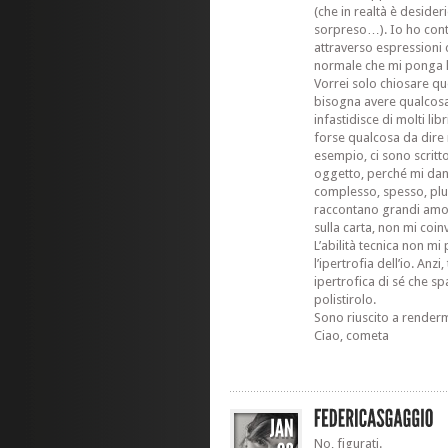
(che in realtà è desider
sorpreso…). Io ho contat
attraverso espressioni
normale che mi ponga 
Vorrei solo chiosare qu
bisogna avere qualcosa
infastidisce di molti lib
forse qualcosa da dire
esempio, ci sono scritt
oggetto, perché mi da
complesso, spesso, plur
raccontano grandi amori
sulla carta, non mi coi
L’abilità tecnica non m
l’ipertrofia dell’io. Anzi
ipertrofica di sé che s
polistirolo.
Sono riuscito a renderm
Ciao, cometa
No, figurati.