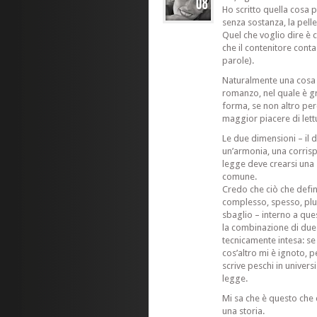
Ho scritto quella cosa 
senza sostanza, la pell
Quel che voglio dire è 
che il contenitore conta 
parole).
Naturalmente una cosa è
romanzo, nel quale è g
forma, se non altro per
maggior piacere di lett
Le due dimensioni – il 
un’armonia, una corrispo
legge deve crearsi una
comune.
Credo che ciò che defi
complesso, spesso, plu
sbaglio – interno a qu
la combinazione di due f
tecnicamente intesa: se 
cos’altro mi è ignoto, pe
scrive peschi in universi
legge.
Mi sa che è questo che 
una storia.