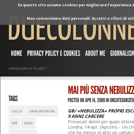
Su questo sito usiamo cookies per migliorare l'esperienza di
Non conserviamo dati personali. Accetti o rifiuti di ut
nebulizzatore fecale/1
GB/ «NEBULIZZA» PROPRI ESC
CACCA
GRAN BRETAGNA
9 ANNI CARCERE
Provocati danni per quasi ottoc
PIPÌ
SPRAY
Londra, 14 apr. (Apcom) – Un ch
che ha messo in atto un «attacco