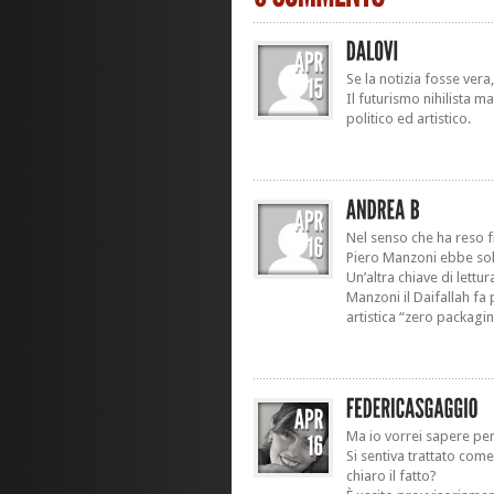
Se la notizia fosse ver
Il futurismo nihilista 
politico ed artistico.
Nel senso che ha reso f
Piero Manzoni ebbe solo
Un’altra chiave di lettu
Manzoni il Daifallah fa
artistica “zero packagin
Ma io vorrei sapere per
Si sentiva trattato com
chiaro il fatto?