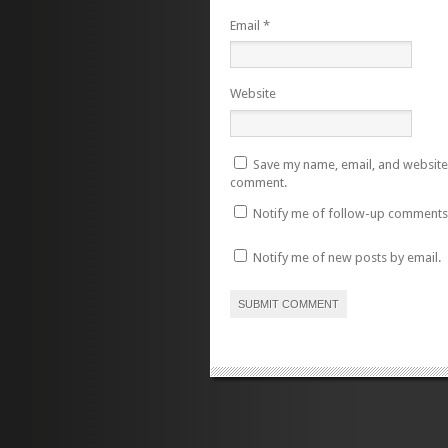
Email
*
Website
Save my name, email, and website i
comment.
Notify me of follow-up comments 
Notify me of new posts by email.