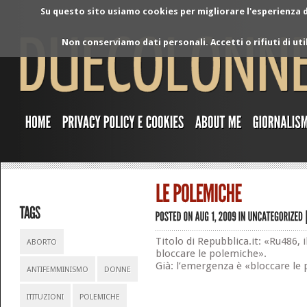
Su questo sito usiamo cookies per migliorare l'esperienza di
Non conserviamo dati personali. Accetti o rifiuti di ut
Titolo di Repubblica.it: «Ru486, 
ABORTO
bloccare le polemiche».
Già: l’emergenza è «bloccare le
ANTIFEMMINISMO
DONNE
ITITUZIONI
POLEMICHE