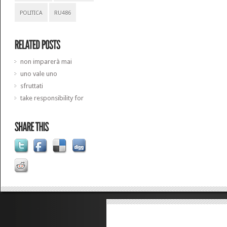
POLITICA
RU486
non imparerà mai
uno vale uno
sfruttati
take responsibility for