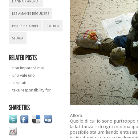
HANNAH ARENDT
LES AMANTS RÉGULIERS
PHILIPPE GARREL
POLITICA
STORIA
non imparerà mai
uno vale uno
sfruttati
take responsibility for
Allora.
Quello di cui io sono purtroppo 
la latitanza – di ogni minima ipo
possibile sta umiliando entusias
disidratando la terra che dovrebb