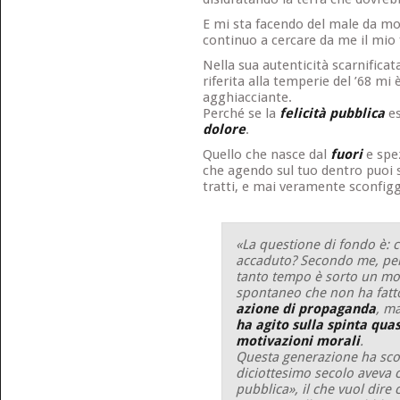
E mi sta facendo del male da m
continuo a cercare da me il mio f
Nella sua autenticità scarnifica
riferita alla temperie del ’68 m
agghiacciante.
Perché se la
felicità pubblica
es
dolore
.
Quello che nasce dal
fuori
e spez
che agendo sul tuo dentro puoi 
tratti, e mai veramente sconfig
«La questione di fondo è: 
accaduto? Secondo me, per
tanto tempo è sorto un mo
spontaneo che non ha fatt
azione di propaganda
, ma
ha agito sulla spinta quas
motivazioni morali
.
Questa generazione ha scop
diciottesimo secolo aveva c
pubblica», il che vuol dir