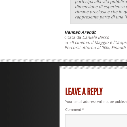
partecipa alla vita pubblic
dimensione di esperienza u
rimane preclusa e che in 
rappresenta parte di una “f
Hannah Arendt
citata da
Daniela Basso
in
«Il cinema, il Maggio e l’Utopi
Percorsi attorno al ’68», Einaudi 
Your email address will not be publish
Comment
*